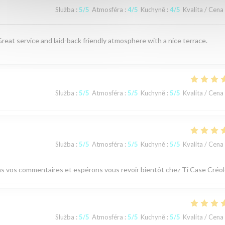
Služba
:
5
/5
Atmosféra
:
4
/5
Kuchyně
:
4
/5
Kvalita / Cena
Great service and laid-back friendly atmosphere with a nice terrace.
Služba
:
5
/5
Atmosféra
:
5
/5
Kuchyně
:
5
/5
Kvalita / Cena
Služba
:
5
/5
Atmosféra
:
5
/5
Kuchyně
:
5
/5
Kvalita / Cena
ons vos commentaires et espérons vous revoir bientôt chez Ti Case Créol
Služba
:
5
/5
Atmosféra
:
5
/5
Kuchyně
:
5
/5
Kvalita / Cena