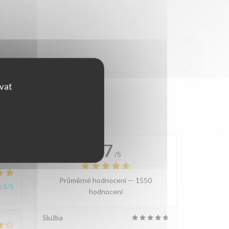
ovat
4.7
/5
Průměrné hodnocení —
1550
:
5
/5
hodnoceni
Služba