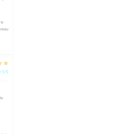
re
uveau
:
5
/5
le
ir le