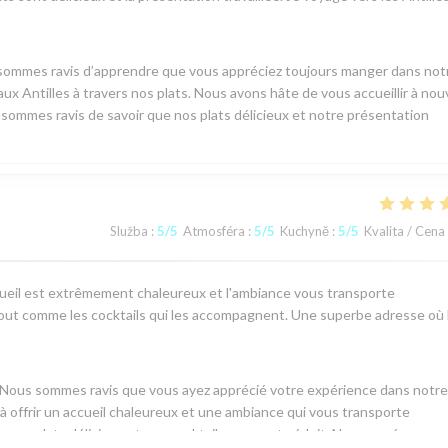
 sommes ravis d’apprendre que vous appréciez toujours manger dans not
ux Antilles à travers nos plats. Nous avons hâte de vous accueillir à no
s sommes ravis de savoir que nos plats délicieux et notre présentation
Služba
:
5
/5
Atmosféra
:
5
/5
Kuchyně
:
5
/5
Kvalita / Cena
cueil est extrêmement chaleureux et l'ambiance vous transporte
 tout comme les cocktails qui les accompagnent. Une superbe adresse où 
! Nous sommes ravis que vous ayez apprécié votre expérience dans notre
 offrir un accueil chaleureux et une ambiance qui vous transporte
ue nos plats délicieux et nos cocktails vous ont séduit. Nous espérons avo