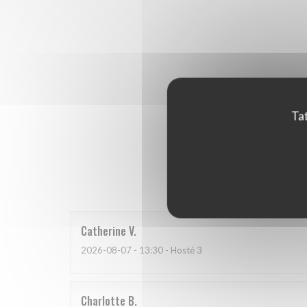
Tat
Hodnoce
Catherine
V
2026-08-07
- 13:30 - Hosté 3
Charlotte
B