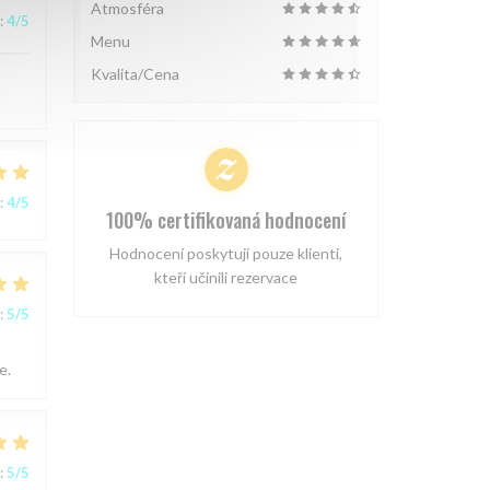
Atmosféra
:
4
/5
Menu
Kvalita/Cena
:
4
/5
100% certifikovaná hodnocení
Hodnocení poskytují pouze klienti,
kteří učinili rezervace
:
5
/5
e.
:
5
/5