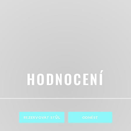
HODNOCENÍ
REZERVOVAT STŮL
ODNÉST