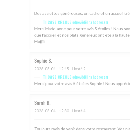
Des assiettes généreuses, un cadre et un accueil tr
TI CASE CREOLE
odpověděl na hodnocení
Merci Marie-anne pour votre avis 5 étoiles ! Nous 
que l'accueil et nos plats généreux ont été à la haute
Mojjiiii
Sophie
S
2026-08-04
- 12:45 - Hosté 2
TI CASE CREOLE
odpověděl na hodnocení
Merci pour votre avis 5 étoiles Sophie ! Nous appréc
Sarah
B
2026-08-04
- 12:30 - Hosté 4
Toujours ravis de venir dans votre restaurant. Vos plat