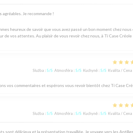
ès agréables. Je recommande !
sommes heureux de savoir que vous avez passé un bon moment chez nous 
ur de vos attentes. Au plaisir de vous revoir chez nous, à Ti Case Créole 
Služba
:
5
/5
Atmosféra
:
5
/5
Kuchyně
:
5
/5
Kvalita / Cena
ions vos commentaires et espérons vous revoir bientôt chez Ti Case Cré
Služba
:
5
/5
Atmosféra
:
5
/5
Kuchyně
:
5
/5
Kvalita / Cena
s sont délicieux et la présentation travaillée. Je voyage vers les Antille