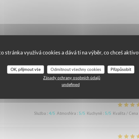
o stránka využívá cookies a dává ti na výběr, co chceš aktiv
OK, přijmout vše
Odmítnout všechny cookies
Přizpůsobit
ní našich zákazníků
Zásady ochrany osobních údajů
undefined
Služba
:
4
/5
Atmosféra
:
5
/5
Kuchyně
:
5
/5
Kvalita / Cena