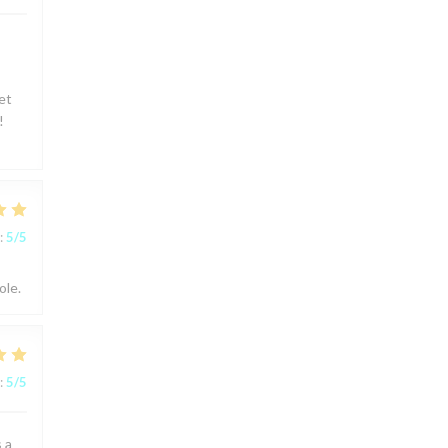
et
!
:
5
/5
ole.
:
5
/5
s a