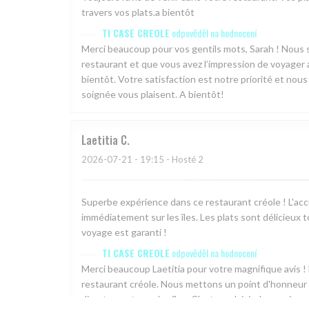
travers vos plats.a bientôt
TI CASE CREOLE
odpověděl na hodnocení
Merci beaucoup pour vos gentils mots, Sarah ! Nous
restaurant et que vous avez l’impression de voyager a
bientôt. Votre satisfaction est notre priorité et nou
soignée vous plaisent. A bientôt!
Laetitia
C
2026-07-21
- 19:15 - Hosté 2
Superbe expérience dans ce restaurant créole ! L'ac
immédiatement sur les îles. Les plats sont délicieux
voyage est garanti !
TI CASE CREOLE
odpověděl na hodnocení
Merci beaucoup Laetitia pour votre magnifique avis 
restaurant créole. Nous mettons un point d'honneur à
directement vers les îles. C'est un plaisir de savoir q