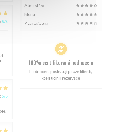
Atmosféra
Menu
:
5
/5
Kvalita/Cena
et
100% certifikovaná hodnocení
!
Hodnocení poskytují pouze klienti,
kteří učinili rezervace
:
5
/5
ole.