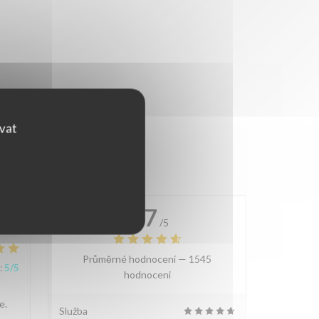
ovat
4.7
/5
Průměrné hodnocení —
1545
:
5
/5
hodnoceni
e.
Služba