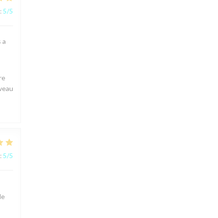
:
5
/5
s a
re
uveau
:
5
/5
le