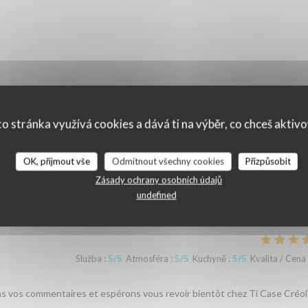
o stránka využívá cookies a dává ti na výběr, co chceš aktiv
OK, přijmout vše
Odmítnout všechny cookies
Přizpůsobit
ní našich zákazníků
Zásady ochrany osobních údajů
undefined
Služba
:
5
/5
Atmosféra
:
5
/5
Kuchyně
:
5
/5
Kvalita / Cena
ons vos commentaires et espérons vous revoir bientôt chez Ti Case Créol