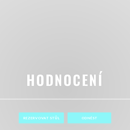
HODNOCENÍ
REZERVOVAT STŮL
ODNÉST