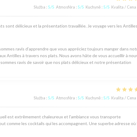
Služba
:
5
/5
Atmosféra
:
5
/5
Kuchyně
:
5
/5
Kvalita / Cena
s sont délicieux et la présentation travaillée. Je voyage vers les Antille
 sommes ravis d’apprendre que vous appréciez toujours manger dans not
ux Antilles à travers nos plats. Nous avons hâte de vous accueillir à no
s sommes ravis de savoir que nos plats délicieux et notre présentation
Služba
:
5
/5
Atmosféra
:
5
/5
Kuchyně
:
5
/5
Kvalita / Cena
cueil est extrêmement chaleureux et l'ambiance vous transporte
 tout comme les cocktails qui les accompagnent. Une superbe adresse où 