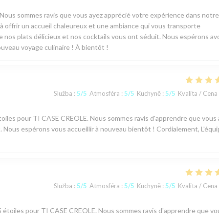
! Nous sommes ravis que vous ayez apprécié votre expérience dans notre
 offrir un accueil chaleureux et une ambiance qui vous transporte
ue nos plats délicieux et nos cocktails vous ont séduit. Nous espérons avo
ouveau voyage culinaire ! À bientôt !
Služba
:
5
/5
Atmosféra
:
5
/5
Kuchyně
:
5
/5
Kvalita / Cena
 5 étoiles pour TI CASE CREOLE. Nous sommes ravis d'apprendre que vous
 Nous espérons vous accueillir à nouveau bientôt ! Cordialement, L'équ
Služba
:
5
/5
Atmosféra
:
5
/5
Kuchyně
:
5
/5
Kvalita / Cena
vis 5 étoiles pour TI CASE CREOLE. Nous sommes ravis d'apprendre que vo