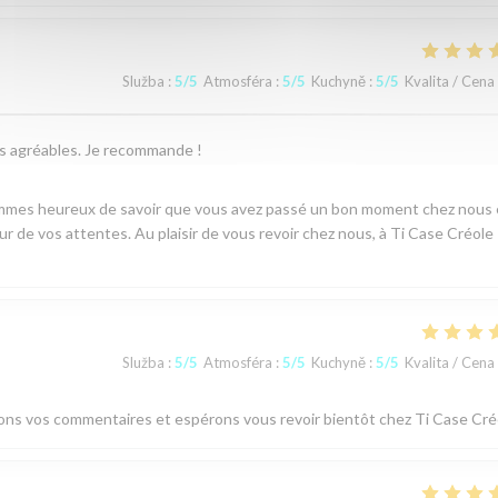
Služba
:
5
/5
Atmosféra
:
5
/5
Kuchyně
:
5
/5
Kvalita / Cena
ès agréables. Je recommande !
sommes heureux de savoir que vous avez passé un bon moment chez nous 
ur de vos attentes. Au plaisir de vous revoir chez nous, à Ti Case Créole 
Služba
:
5
/5
Atmosféra
:
5
/5
Kuchyně
:
5
/5
Kvalita / Cena
ions vos commentaires et espérons vous revoir bientôt chez Ti Case Cré