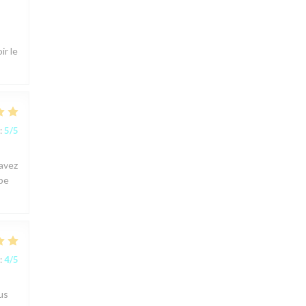
ir le
:
5
/5
 avez
ipe
:
4
/5
us