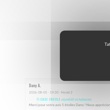
Tat
Hodnoce
Dany
A
2026-08-05
- 19:30 - Hosté 2
TI CASE CREOLE
odpověděl na hodnocení
Merci pour votre avis 5 étoiles Dany ! Nous appréci