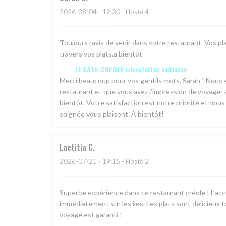
2026-08-04
- 12:30 - Hosté 4
Toujours ravis de venir dans votre restaurant. Vos plat
travers vos plats.a bientôt
TI CASE CREOLE
odpověděl na hodnocení
Merci beaucoup pour vos gentils mots, Sarah ! Nous
restaurant et que vous avez l’impression de voyager a
bientôt. Votre satisfaction est notre priorité et nou
soignée vous plaisent. A bientôt!
Laetitia
C
2026-07-21
- 19:15 - Hosté 2
Superbe expérience dans ce restaurant créole ! L'ac
immédiatement sur les îles. Les plats sont délicieux
voyage est garanti !