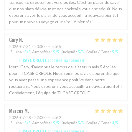
transporte directement vers les îles. C'est un plaisir de savoir
que nos plats délicieux et nos cocktails vous ont séduit. Nous
espérons avoir le plaisir de vous accueillir à nouveau bientôt
pour un nouveau voyage culinaire ! À bientôt !
Gary
N
2026-07-31
- 20:30 - Hosté 5
Služba
:
5
/5
Atmosféra
:
5
/5
Kuchyně
:
5
/5
Kvalita / Cena
:
5
/5
TI CASE CREOLE
odpověděl na hodnocení
Merci Gary, d'avoir pris le temps de laisser un avis 5 étoiles
pour TI CASE CREOLE. Nous sommes ravis d'apprendre que
vous avez passé une expérience positive dans notre
restaurant. Nous espérons vous accueillir à nouveau bientôt !
Cordialement, L'équipe de TI CASE CREOLE
Marcus
M
2026-07-28
- 22:00 - Hosté 2
Služba
:
5
/5
Atmosféra
:
5
/5
Kuchyně
:
5
/5
Kvalita / Cena
:
4
/5
TI CASE CREOLE
odpověděl na hodnocení