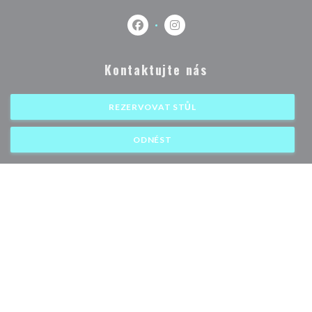
Facebook ((otevře se v novém okně)
Instagram ((otevře se v nové
Kontaktujte nás
REZERVOVAT STŮL
ODNÉST
Zůstaňte v obraze
*
Přihlaste se k odběru našeho newsletteru a dostávejte od nás e-mailem
personalizovaná sdělení a marketingové nabídky.
ODEBÍRAT