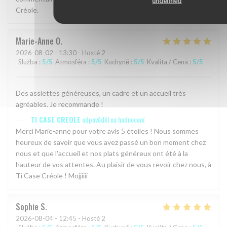
undefined
Créole.
Marie-Anne
O
2026-08-02
- 13:30 - Hosté 2
Služba
:
5
/5
Atmosféra
:
5
/5
Kuchyně
:
5
/5
Kvalita / Cena
:
5
/5
Des assiettes généreuses, un cadre et un accueil très
agréables. Je recommande !
TI CASE CREOLE
odpověděl na hodnocení
Merci Marie-anne pour votre avis 5 étoiles ! Nous sommes
heureux de savoir que vous avez passé un bon moment chez
nous et que l'accueil et nos plats généreux ont été à la
hauteur de vos attentes. Au plaisir de vous revoir chez nous, à
Ti Case Créole ! Mojjiiii
Sophie
S
2026-08-04
- 12:45 - Hosté 2