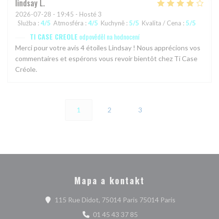
lindsay
L
2026-07-28
- 19:45 - Hosté 3
Služba
:
4
/5
Atmosféra
:
4
/5
Kuchyně
:
5
/5
Kvalita / Cena
:
5
/5
TI CASE CREOLE
odpověděl na hodnocení
Merci pour votre avis 4 étoiles Lindsay ! Nous apprécions vos
commentaires et espérons vous revoir bientôt chez Ti Case
Créole.
1
2
3
Mapa a kontakt
((otevře se v 
115 Rue Didot, 75014 Paris 75014 Paris
01 45 43 37 85