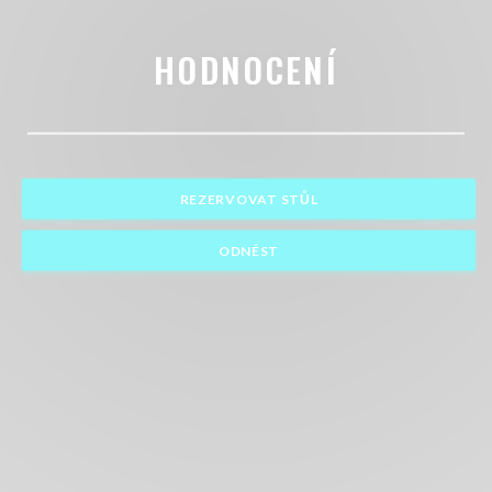
HODNOCENÍ
REZERVOVAT STŮL
ODNÉST