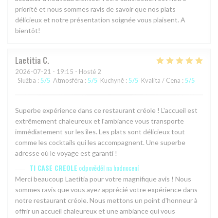
priorité et nous sommes ravis de savoir que nos plats
délicieux et notre présentation soignée vous plaisent. A
bientôt!
Laetitia
C
2026-07-21
- 19:15 - Hosté 2
Služba
:
5
/5
Atmosféra
:
5
/5
Kuchyně
:
5
/5
Kvalita / Cena
:
5
/5
Superbe expérience dans ce restaurant créole ! L'accueil est
extrêmement chaleureux et l'ambiance vous transporte
immédiatement sur les îles. Les plats sont délicieux tout
comme les cocktails qui les accompagnent. Une superbe
adresse où le voyage est garanti !
TI CASE CREOLE
odpověděl na hodnocení
Merci beaucoup Laetitia pour votre magnifique avis ! Nous
sommes ravis que vous ayez apprécié votre expérience dans
notre restaurant créole. Nous mettons un point d'honneur à
offrir un accueil chaleureux et une ambiance qui vous