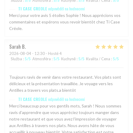
Služba
:
5
/5
Atmosféra
:
5
/5
Kuchyně
:
5
/5
Kvalita / Cena
:
5
/5
TI CASE CREOLE
odpověděl na hodnocení
Merci pour votre avis 5 étoiles Sophie ! Nous apprécions vos
commentaires et espérons vous revoir bientôt chez Ti Case
Créole.
Sarah
B
2026-08-04
- 12:30 - Hosté 4
Služba
:
5
/5
Atmosféra
:
5
/5
Kuchyně
:
5
/5
Kvalita / Cena
:
5
/5
Toujours ravis de venir dans votre restaurant. Vos plats sont
délicieux et la présentation travaillée. Je voyage vers les
Antilles a travers vos plats.a bientôt
TI CASE CREOLE
odpověděl na hodnocení
Merci beaucoup pour vos gentils mots, Sarah ! Nous sommes
ravis d’apprendre que vous appréciez toujours manger dans
notre restaurant et que vous avez l’impression de voyager
aux Antilles à travers nos plats. Nous avons hâte de vous
accueillir à nouveau bientôt. Votre satisfaction est notre