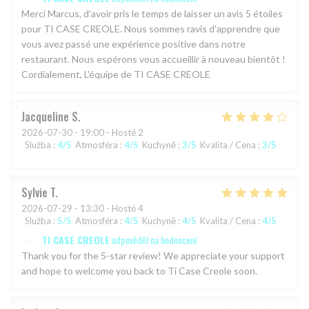
Merci Marcus, d'avoir pris le temps de laisser un avis 5 étoiles
pour TI CASE CREOLE. Nous sommes ravis d'apprendre que
vous avez passé une expérience positive dans notre
restaurant. Nous espérons vous accueillir à nouveau bientôt !
Cordialement, L'équipe de TI CASE CREOLE
Jacqueline
S
2026-07-30
- 19:00 - Hosté 2
Služba
:
4
/5
Atmosféra
:
4
/5
Kuchyně
:
3
/5
Kvalita / Cena
:
3
/5
Sylvie
T
2026-07-29
- 13:30 - Hosté 4
Služba
:
5
/5
Atmosféra
:
4
/5
Kuchyně
:
4
/5
Kvalita / Cena
:
4
/5
TI CASE CREOLE
odpověděl na hodnocení
Thank you for the 5-star review! We appreciate your support
and hope to welcome you back to Ti Case Creole soon.