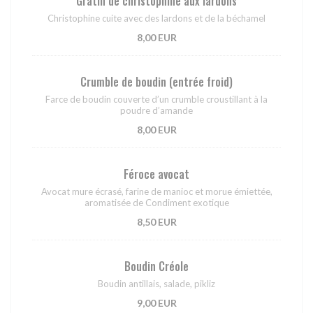
Gratin de christophine aux lardons
Christophine cuite avec des lardons et de la béchamel
8,00 EUR
Crumble de boudin (entrée froid)
Farce de boudin couverte d’un crumble croustillant à la
poudre d’amande
8,00 EUR
Féroce avocat
Avocat mure écrasé, farine de manioc et morue émiettée,
aromatisée de Condiment exotique
8,50 EUR
Boudin Créole
Boudin antillais, salade, pikliz
9,00 EUR