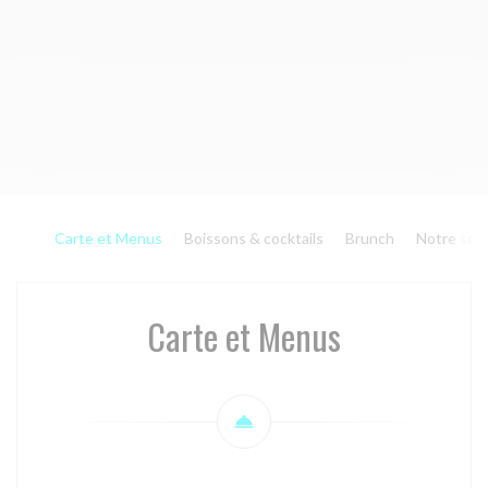
Carte et Menus
Boissons & cocktails
Brunch
Notre séle
Carte et Menus