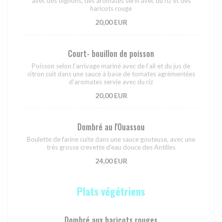
avec des oignons, des aromates servi avec du riz et des
haricots rouge
20,00 EUR
Court- bouillon de poisson
Poisson selon l’arrivage mariné avec de l’ail et du jus de
citron cuit dans une sauce à base de tomates agrémentées
d’aromates servie avec du riz
20,00 EUR
Dombré au l'Ouassou
Boulette de farine cuite dans une sauce gouteuse, avec une
très grosse crevette d’eau douce des Antilles
24,00 EUR
Plats végétriens
Dombré aux haricots rouges