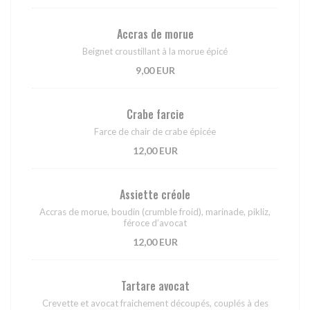
Accras de morue
Beignet croustillant à la morue épicé
9,00 EUR
Crabe farcie
Farce de chair de crabe épicée
12,00 EUR
Assiette créole
Accras de morue, boudin (crumble froid), marinade, pikliz,
féroce d’avocat
12,00 EUR
Tartare avocat
Crevette et avocat fraichement découpés, couplés à des