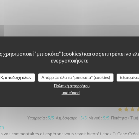
 χρησιμοποιεί "μπισκότα" (cookies) και σας επιτρέπει να ελέ
ενεργοποιήσετε
K, αποδοχή όλων
Απόρριψε όλα τα "μπισκότα" (cookies)
Εξατομίκε
λογίες πελατών μας
Πολιτική απορρήτου
undefined
Υπηρεσία
:
5
/5
Ατμόσφαιρα
:
5
/5
Μενού
:
5
/5
Ποιότητα / Τιμή
ση
ons vos commentaires et espérons vous revoir bientôt chez Ti Case Créol