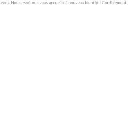
urant. Nous espérons vous accueillir à nouveau bientôt ! Cordialement,
Υπηρεσία
:
4
/5
Ατμόσφαιρα
:
4
/5
Μενού
:
3
/5
Ποιότητα / Τιμή
Υπηρεσία
:
5
/5
Ατμόσφαιρα
:
4
/5
Μενού
:
4
/5
Ποιότητα / Τιμή
ση
r support and hope to welcome you back to Ti Case Creole soon.
Υπηρεσία
:
4
/5
Ατμόσφαιρα
:
4
/5
Μενού
:
5
/5
Ποιότητα / Τιμή
ση
cions vos commentaires et espérons vous revoir bientôt chez Ti Case Cré