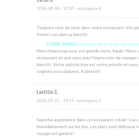
2026-08-04
- 12:30 - καλεσμένοι 4
Toujours ravis de venir dans votre restaurant. Vos plat
travers vos plats.a bientôt
TI CASE CREOLE
απάντησε σε αυτή την αξιολόγη
Merci beaucoup pour vos gentils mots, Sarah ! Nous
restaurant et que vous avez l’impression de voyager a
bientôt. Votre satisfaction est notre priorité et nou
soignée vous plaisent. A bientôt!
Laetitia
C
2026-07-21
- 19:15 - καλεσμένοι 2
Superbe expérience dans ce restaurant créole ! L'ac
immédiatement sur les îles. Les plats sont délicieux
voyage est garanti !