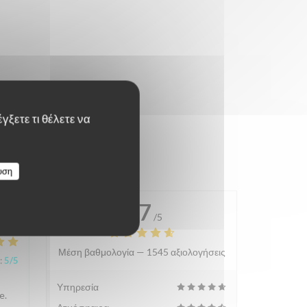
γξετε τι θέλετε να
υση
4.7
/5
Μέση βαθμολογία —
1545 αξιολογήσεις
:
5
/5
Υπηρεσία
e.