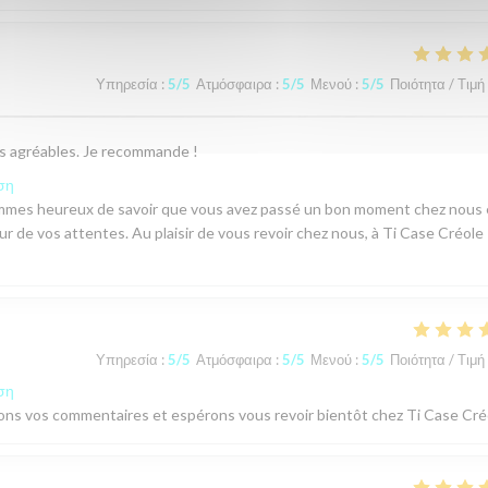
Υπηρεσία
:
5
/5
Ατμόσφαιρα
:
5
/5
Μενού
:
5
/5
Ποιότητα / Τιμή
ès agréables. Je recommande !
ση
sommes heureux de savoir que vous avez passé un bon moment chez nous 
ur de vos attentes. Au plaisir de vous revoir chez nous, à Ti Case Créole 
Υπηρεσία
:
5
/5
Ατμόσφαιρα
:
5
/5
Μενού
:
5
/5
Ποιότητα / Τιμή
ση
ions vos commentaires et espérons vous revoir bientôt chez Ti Case Cré