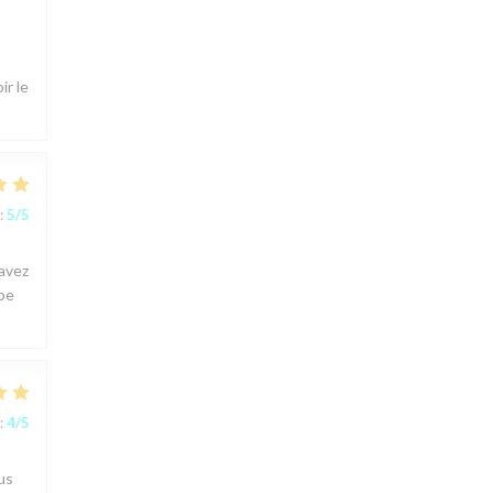
ir le
:
5
/5
 avez
ipe
:
4
/5
us