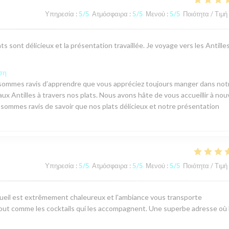
Υπηρεσία
:
5
/5
Ατμόσφαιρα
:
5
/5
Μενού
:
5
/5
Ποιότητα / Τιμή
s sont délicieux et la présentation travaillée. Je voyage vers les Antille
ση
 sommes ravis d’apprendre que vous appréciez toujours manger dans not
ux Antilles à travers nos plats. Nous avons hâte de vous accueillir à no
s sommes ravis de savoir que nos plats délicieux et notre présentation
Υπηρεσία
:
5
/5
Ατμόσφαιρα
:
5
/5
Μενού
:
5
/5
Ποιότητα / Τιμή
cueil est extrêmement chaleureux et l'ambiance vous transporte
 tout comme les cocktails qui les accompagnent. Une superbe adresse où 