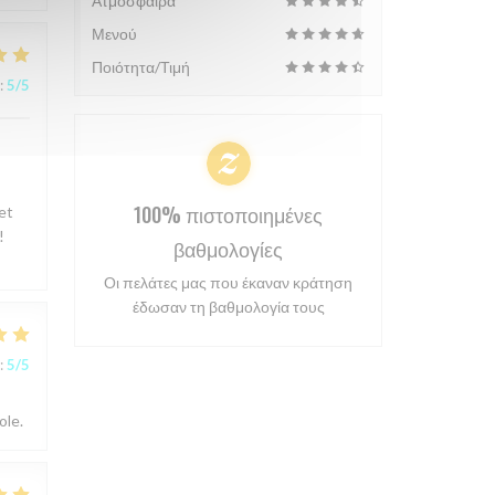
Ατμόσφαιρα
Μενού
Ποιότητα/Τιμή
:
5
/5
100% πιστοποιημένες
et
!
βαθμολογίες
Οι πελάτες μας που έκαναν κράτηση
έδωσαν τη βαθμολογία τους
:
5
/5
ole.