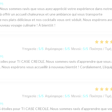
ση
! Nous sommes ravis que vous ayez apprécié votre expérience dans notre
 offrir un accueil chaleureux et une ambiance qui vous transporte
ue nos plats délicieux et nos cocktails vous ont séduit. Nous espérons avo
ouveau voyage culinaire ! À bientôt !
Υπηρεσία
:
5
/5
Ατμόσφαιρα
:
5
/5
Μενού
:
5
/5
Ποιότητα / Τιμή
ση
 5 étoiles pour TI CASE CREOLE. Nous sommes ravis d'apprendre que vous
 Nous espérons vous accueillir à nouveau bientôt ! Cordialement, L'équ
Υπηρεσία
:
5
/5
Ατμόσφαιρα
:
5
/5
Μενού
:
5
/5
Ποιότητα / Τιμή
ση
vis 5 étoiles pour TI CASE CREOLE. Nous sommes ravis d'apprendre que vo