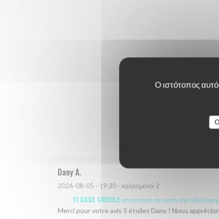
Ο ιστότοπος αυτός
O
Οι βαθμο
Dany
A
2026-08-05
- 19:30 - καλεσμένοι 2
TI CASE CREOLE
απάντησε σε αυτή την αξιολόγη
Merci pour votre avis 5 étoiles Dany ! Nous appréci