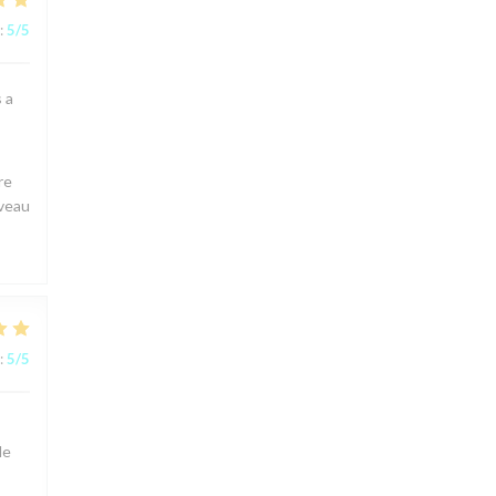
:
5
/5
s a
re
uveau
:
5
/5
le