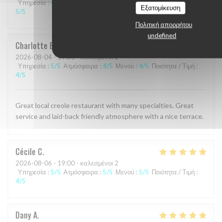
Υπηρεσία
:
4
/5
Ατμόσφαιρα
:
5
/5
Μενού
:
5
/5
Ποιότητα / Τιμή
:
Εξατομίκευση
5
/5
Πολιτική απορρήτου
undefined
Charlotte
B
2026-08-04
- 19:30 - καλεσμένοι 2
Υπηρεσία
:
5
/5
Ατμόσφαιρα
:
4
/5
Μενού
:
4
/5
Ποιότητα / Τιμή
:
4
/5
Great local creole restaurant with many specialties. Great
service and laid-back friendly atmosphere with a nice terrace.
Cécile
C
2026-08-06
- 19:00 - καλεσμένοι 2
Υπηρεσία
:
5
/5
Ατμόσφαιρα
:
5
/5
Μενού
:
5
/5
Ποιότητα / Τιμή
:
4
/5
Dany
A