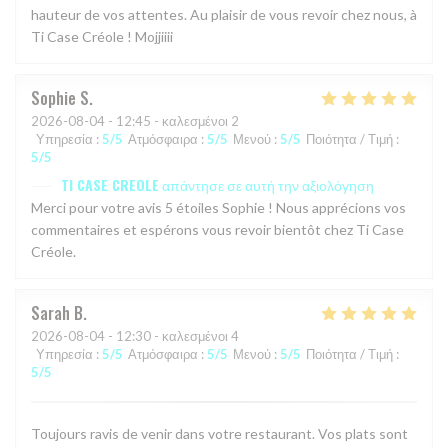
hauteur de vos attentes. Au plaisir de vous revoir chez nous, à
Ti Case Créole ! Mojjiiii
Sophie
S
2026-08-04
- 12:45 - καλεσμένοι 2
Υπηρεσία
:
5
/5
Ατμόσφαιρα
:
5
/5
Μενού
:
5
/5
Ποιότητα / Τιμή
:
5
/5
TI CASE CREOLE
απάντησε σε αυτή την αξιολόγηση
Merci pour votre avis 5 étoiles Sophie ! Nous apprécions vos
commentaires et espérons vous revoir bientôt chez Ti Case
Créole.
Sarah
B
2026-08-04
- 12:30 - καλεσμένοι 4
Υπηρεσία
:
5
/5
Ατμόσφαιρα
:
5
/5
Μενού
:
5
/5
Ποιότητα / Τιμή
:
5
/5
Toujours ravis de venir dans votre restaurant. Vos plats sont