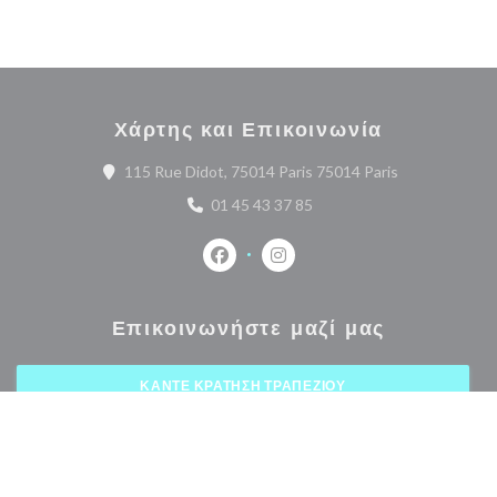
Χάρτης και Επικοινωνία
((ανοίγει σε ν
115 Rue Didot, 75014 Paris 75014 Paris
01 45 43 37 85
Facebook ((ανοίγει σε νέο παράθυρο
Instagram ((ανοίγει σε νέο 
Επικοινωνήστε μαζί μας
ΚΆΝΤΕ ΚΡΆΤΗΣΗ ΤΡΑΠΕΖΙΟΎ
ΠΑΊΡΝΩ ΜΑΚΡΙΆ