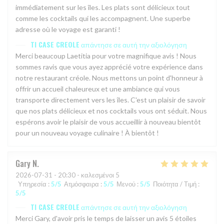
immédiatement sur les îles. Les plats sont délicieux tout
comme les cocktails qui les accompagnent. Une superbe
adresse où le voyage est garanti !
TI CASE CREOLE
απάντησε σε αυτή την αξιολόγηση
Merci beaucoup Laetitia pour votre magnifique avis ! Nous
sommes ravis que vous ayez apprécié votre expérience dans
notre restaurant créole. Nous mettons un point d'honneur à
offrir un accueil chaleureux et une ambiance qui vous
transporte directement vers les îles. C'est un plaisir de savoir
que nos plats délicieux et nos cocktails vous ont séduit. Nous
espérons avoir le plaisir de vous accueillir à nouveau bientôt
pour un nouveau voyage culinaire ! À bientôt !
Gary
N
2026-07-31
- 20:30 - καλεσμένοι 5
Υπηρεσία
:
5
/5
Ατμόσφαιρα
:
5
/5
Μενού
:
5
/5
Ποιότητα / Τιμή
:
5
/5
TI CASE CREOLE
απάντησε σε αυτή την αξιολόγηση
Merci Gary, d'avoir pris le temps de laisser un avis 5 étoiles