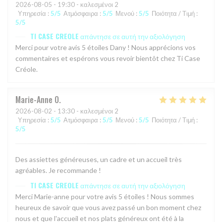
2026-08-05
- 19:30 - καλεσμένοι 2
Υπηρεσία
:
5
/5
Ατμόσφαιρα
:
5
/5
Μενού
:
5
/5
Ποιότητα / Τιμή
:
5
/5
TI CASE CREOLE
απάντησε σε αυτή την αξιολόγηση
Merci pour votre avis 5 étoiles Dany ! Nous apprécions vos
commentaires et espérons vous revoir bientôt chez Ti Case
Créole.
Marie-Anne
O
2026-08-02
- 13:30 - καλεσμένοι 2
Υπηρεσία
:
5
/5
Ατμόσφαιρα
:
5
/5
Μενού
:
5
/5
Ποιότητα / Τιμή
:
5
/5
Des assiettes généreuses, un cadre et un accueil très
agréables. Je recommande !
TI CASE CREOLE
απάντησε σε αυτή την αξιολόγηση
Merci Marie-anne pour votre avis 5 étoiles ! Nous sommes
heureux de savoir que vous avez passé un bon moment chez
nous et que l'accueil et nos plats généreux ont été à la