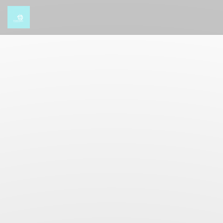
Πίνακας διαχείρισης "Μπισκότων" (Cookies)