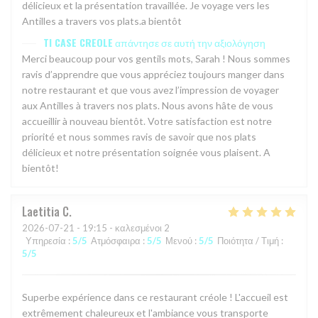
délicieux et la présentation travaillée. Je voyage vers les
Antilles a travers vos plats.a bientôt
TI CASE CREOLE
απάντησε σε αυτή την αξιολόγηση
Merci beaucoup pour vos gentils mots, Sarah ! Nous sommes
ravis d’apprendre que vous appréciez toujours manger dans
notre restaurant et que vous avez l’impression de voyager
aux Antilles à travers nos plats. Nous avons hâte de vous
accueillir à nouveau bientôt. Votre satisfaction est notre
priorité et nous sommes ravis de savoir que nos plats
délicieux et notre présentation soignée vous plaisent. A
bientôt!
Laetitia
C
2026-07-21
- 19:15 - καλεσμένοι 2
Υπηρεσία
:
5
/5
Ατμόσφαιρα
:
5
/5
Μενού
:
5
/5
Ποιότητα / Τιμή
:
5
/5
Superbe expérience dans ce restaurant créole ! L'accueil est
extrêmement chaleureux et l'ambiance vous transporte