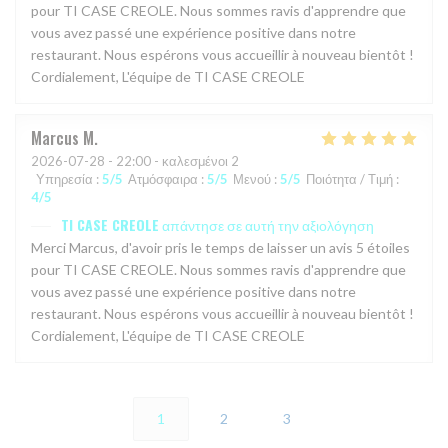
pour TI CASE CREOLE. Nous sommes ravis d'apprendre que
vous avez passé une expérience positive dans notre
restaurant. Nous espérons vous accueillir à nouveau bientôt !
Cordialement, L'équipe de TI CASE CREOLE
Marcus
M
2026-07-28
- 22:00 - καλεσμένοι 2
Υπηρεσία
:
5
/5
Ατμόσφαιρα
:
5
/5
Μενού
:
5
/5
Ποιότητα / Τιμή
:
4
/5
TI CASE CREOLE
απάντησε σε αυτή την αξιολόγηση
Merci Marcus, d'avoir pris le temps de laisser un avis 5 étoiles
pour TI CASE CREOLE. Nous sommes ravis d'apprendre que
vous avez passé une expérience positive dans notre
restaurant. Nous espérons vous accueillir à nouveau bientôt !
Cordialement, L'équipe de TI CASE CREOLE
1
2
3