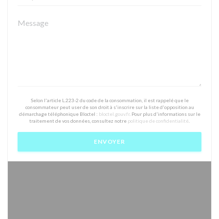
Selon l'article L.223-2 du code de la consommation, il est rappelé que le
consommateur peut user de son droit à s'inscrire sur la liste d'opposition au
démarchage téléphonique Bloctel :
bloctel.gouv.fr
. Pour plus d'informations sur le
traitement de vos données, consultez notre
politique de confidentialité
.