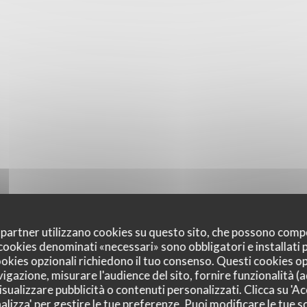
oi partner utilizzano cookies su questo sito, che possono comp
I cookies denominati «necessari» sono obbligatori e installati
cookies opzionali richiedono il tuo consenso. Questi cookies o
vigazione, misurare l'audience del sito, fornire funzionalità (
sualizzare pubblicità o contenuti personalizzati. Clicca su 'Acc
alizza' per gestire le tue preferenze. Puoi modificare le tue sc