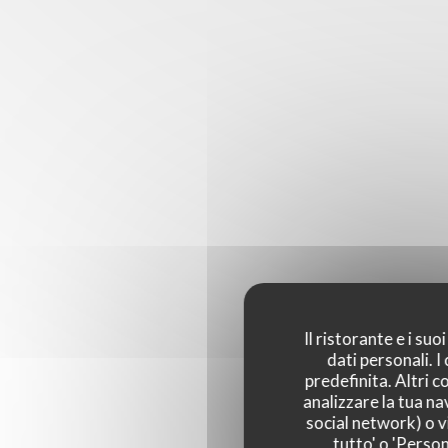
Il ristorante e i su
dati personali. 
predefinita. Altri 
analizzare la tua na
social network) o vi
tutto' o 'Person