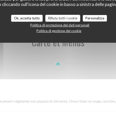
liccando sull'icona del cookie in basso a sinistra delle pagine
enus
Boissons & cocktails
Brunch
Notre sélection de vins
clic
Ok, accetta tutto
Rifiuta tutti i cookie
Personalizza
Politica di protezione dei dati personali
Politica di gestione dei cookie
Carte et Menus
 piment végétarien non piquant et citronnés, Choux blanc et rouge, carottes,