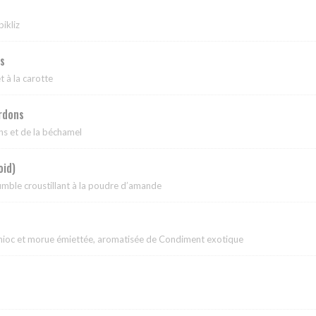
pikliz
s
t à la carotte
ardons
ns et de la béchamel
oid)
umble croustillant à la poudre d’amande
anioc et morue émiettée, aromatisée de Condiment exotique