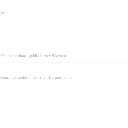
icé
froid), marinade, pikliz, féroce d’avocat
écoupés, couplés à des crevettes gouteuses