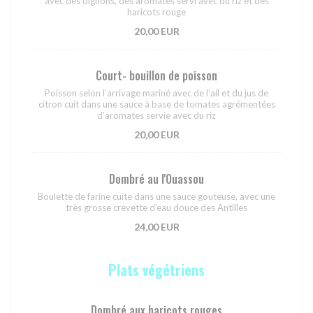
avec des oignons, des aromates servi avec du riz et des
haricots rouge
20,00 EUR
Court- bouillon de poisson
Poisson selon l’arrivage mariné avec de l’ail et du jus de
citron cuit dans une sauce à base de tomates agrémentées
d’aromates servie avec du riz
20,00 EUR
Dombré au l'Ouassou
Boulette de farine cuite dans une sauce gouteuse, avec une
très grosse crevette d’eau douce des Antilles
24,00 EUR
Plats végétriens
Dombré aux haricots rouges