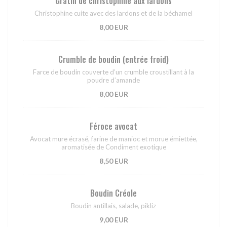
Gratin de christophine aux lardons
Christophine cuite avec des lardons et de la béchamel
8,00 EUR
Crumble de boudin (entrée froid)
Farce de boudin couverte d’un crumble croustillant à la
poudre d’amande
8,00 EUR
Féroce avocat
Avocat mure écrasé, farine de manioc et morue émiettée,
aromatisée de Condiment exotique
8,50 EUR
Boudin Créole
Boudin antillais, salade, pikliz
9,00 EUR