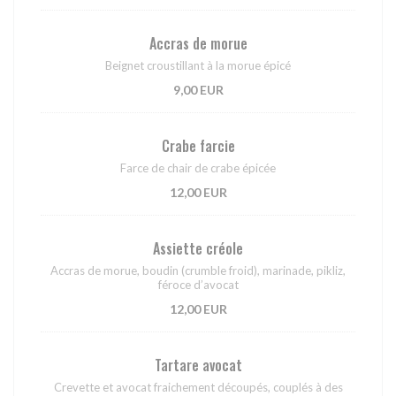
Accras de morue
Beignet croustillant à la morue épicé
9,00 EUR
Crabe farcie
Farce de chair de crabe épicée
12,00 EUR
Assiette créole
Accras de morue, boudin (crumble froid), marinade, pikliz,
féroce d’avocat
12,00 EUR
Tartare avocat
Crevette et avocat fraichement découpés, couplés à des