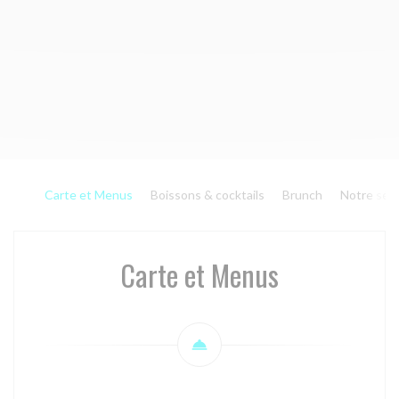
Carte et Menus
Boissons & cocktails
Brunch
Notre séle
Carte et Menus