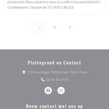
restaurant. Nous espérons vous accueillir à nouveau bientôt !
Cordialement, L'équipe de TI CASE CREOLE
1
2
3
Plattegrond en Contact
((opent in een
115 Rue Didot, 75014 Paris 75014 Paris
01 45 43 37 85
Facebook ((opent in een nieuw venste
Instagram ((opent in een nieu
Neem contact met ons op