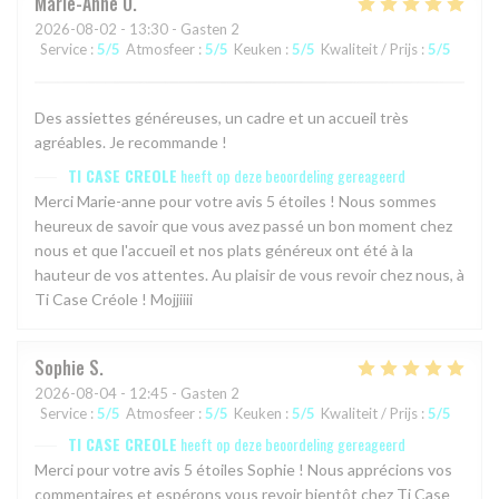
Marie-Anne
O
2026-08-02
- 13:30 - Gasten 2
Service
:
5
/5
Atmosfeer
:
5
/5
Keuken
:
5
/5
Kwaliteit / Prijs
:
5
/5
Des assiettes généreuses, un cadre et un accueil très
agréables. Je recommande !
TI CASE CREOLE
heeft op deze beoordeling gereageerd
Merci Marie-anne pour votre avis 5 étoiles ! Nous sommes
heureux de savoir que vous avez passé un bon moment chez
nous et que l'accueil et nos plats généreux ont été à la
hauteur de vos attentes. Au plaisir de vous revoir chez nous, à
Ti Case Créole ! Mojjiiii
Sophie
S
2026-08-04
- 12:45 - Gasten 2
Service
:
5
/5
Atmosfeer
:
5
/5
Keuken
:
5
/5
Kwaliteit / Prijs
:
5
/5
TI CASE CREOLE
heeft op deze beoordeling gereageerd
Merci pour votre avis 5 étoiles Sophie ! Nous apprécions vos
commentaires et espérons vous revoir bientôt chez Ti Case