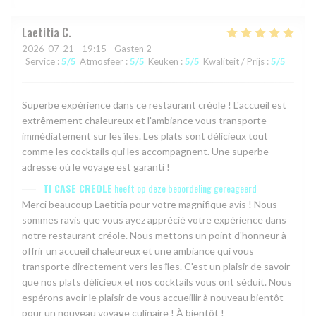
Laetitia
C
2026-07-21
- 19:15 - Gasten 2
Service
:
5
/5
Atmosfeer
:
5
/5
Keuken
:
5
/5
Kwaliteit / Prijs
:
5
/5
Superbe expérience dans ce restaurant créole ! L'accueil est
extrêmement chaleureux et l'ambiance vous transporte
immédiatement sur les îles. Les plats sont délicieux tout
comme les cocktails qui les accompagnent. Une superbe
adresse où le voyage est garanti !
TI CASE CREOLE
heeft op deze beoordeling gereageerd
Merci beaucoup Laetitia pour votre magnifique avis ! Nous
sommes ravis que vous ayez apprécié votre expérience dans
notre restaurant créole. Nous mettons un point d'honneur à
offrir un accueil chaleureux et une ambiance qui vous
transporte directement vers les îles. C'est un plaisir de savoir
que nos plats délicieux et nos cocktails vous ont séduit. Nous
espérons avoir le plaisir de vous accueillir à nouveau bientôt
pour un nouveau voyage culinaire ! À bientôt !