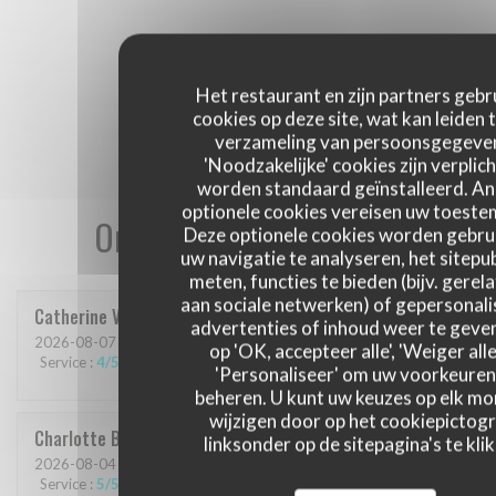
Het restaurant en zijn partners gebr
cookies op deze site, wat kan leiden 
verzameling van persoonsgegeve
'Noodzakelijke' cookies zijn verplich
worden standaard geïnstalleerd. A
optionele cookies vereisen uw toest
Onze gastbeoordelingen
Deze optionele cookies worden gebru
uw navigatie te analyseren, het sitepub
meten, functies te bieden (bijv. gerel
aan sociale netwerken) of gepersonal
Catherine
V
advertenties of inhoud weer te geven
2026-08-07
- 13:30 - Gasten 3
op 'OK, accepteer alle', 'Weiger alle
Service
:
4
/5
Atmosfeer
:
5
/5
Keuken
:
5
/5
Kwaliteit / Prijs
:
5
/5
'Personaliseer' om uw voorkeuren
beheren. U kunt uw keuzes op elk m
wijzigen door op het cookiepictog
Charlotte
B
linksonder op de sitepagina's te klik
2026-08-04
- 19:30 - Gasten 2
Service
:
5
/5
Atmosfeer
:
4
/5
Keuken
:
4
/5
Kwaliteit / Prijs
:
4
/5