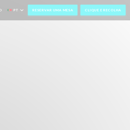
O
PT
RESERVAR UMA MESA
CLIQUE E RECOLHA
ELA))
ANELA))