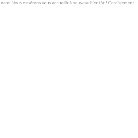
urant. Nous espérons vous accueillir à nouveau bientôt ! Cordialement,
service
:
4
/5
ambience
:
4
/5
menu
:
3
/5
quality_price
service
:
5
/5
ambience
:
4
/5
menu
:
4
/5
quality_price
r support and hope to welcome you back to Ti Case Creole soon.
service
:
4
/5
ambience
:
4
/5
menu
:
5
/5
quality_price
cions vos commentaires et espérons vous revoir bientôt chez Ti Case Cré