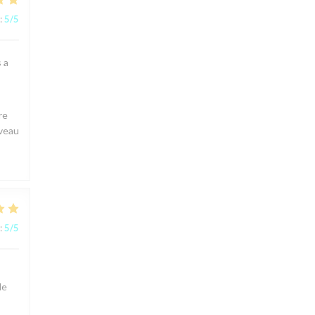
:
5
/5
s a
re
uveau
:
5
/5
le