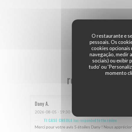
O restaurante e se
pessoais. Os cooki
cookies opcionais
navegação, medir a 
sociais) ou exibir
tudo' ou 'Personali
momento cli
reviews_from_ou
Dany
A
2026-08-05
- 19:30 - guests 2
TI CASE CREOLE
has responded to the review
Merci pour votre avis 5 étoiles Dany ! Nous appréci