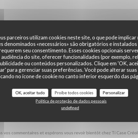
us parceiros utilizam cookies neste site, o que pode implicar
es denominados «necessários» são obrigatórios e instalados
 requerem seu consentimento. Esses cookies opcionais servem
audiência do site, oferecer funcionalidades (por exemplo, r
 publicidade ou conteúdos personalizados. Clique em 'OK, acei
zar' para gerenciar suas preferências. Você pode alterar suas
cando no ícone de cookie no canto inferior esquerdo das pági
r_clients_following_booking
OK, aceitar tudo
Proíbe todos cookies
Personalizar
Política de proteção de dados pessoais
undefined
service
:
5
/5
ambience
:
5
/5
menu
:
5
/5
quality_price
ons vos commentaires et espérons vous revoir bientôt chez Ti Case Créol