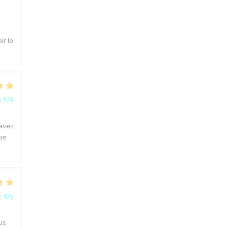
ir le
:
5
/5
 avez
ipe
:
4
/5
us