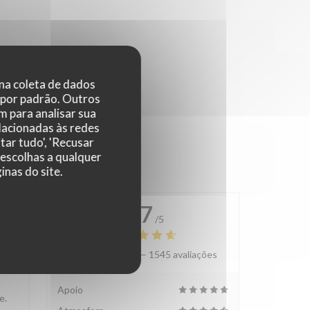
 na coleta de dados
 por padrão. Outros
 para analisar sua
elacionadas às redes
tar tudo', 'Recusar
 escolhas a qualquer
nas do site.
4.7
/5
Avaliação média —
1545 avaliações
:
5
/5
Apoio
e.