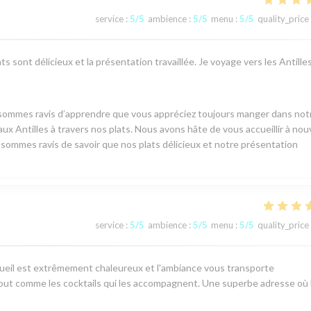
service
:
5
/5
ambience
:
5
/5
menu
:
5
/5
quality_price
s sont délicieux et la présentation travaillée. Je voyage vers les Antille
 sommes ravis d’apprendre que vous appréciez toujours manger dans not
ux Antilles à travers nos plats. Nous avons hâte de vous accueillir à no
s sommes ravis de savoir que nos plats délicieux et notre présentation
service
:
5
/5
ambience
:
5
/5
menu
:
5
/5
quality_price
cueil est extrêmement chaleureux et l'ambiance vous transporte
 tout comme les cocktails qui les accompagnent. Une superbe adresse où 