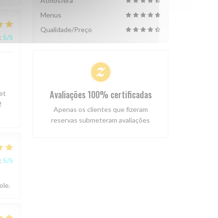
Atmosfera
Menus
Qualidade/Preço
:
5
/5
Avaliações 100% certificadas
et
!
Apenas os clientes que fizeram
reservas submeteram avaliações
:
5
/5
ole.