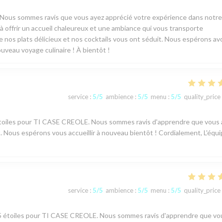
! Nous sommes ravis que vous ayez apprécié votre expérience dans notre
 offrir un accueil chaleureux et une ambiance qui vous transporte
ue nos plats délicieux et nos cocktails vous ont séduit. Nous espérons avo
ouveau voyage culinaire ! À bientôt !
service
:
5
/5
ambience
:
5
/5
menu
:
5
/5
quality_price
 5 étoiles pour TI CASE CREOLE. Nous sommes ravis d'apprendre que vous
 Nous espérons vous accueillir à nouveau bientôt ! Cordialement, L'équ
service
:
5
/5
ambience
:
5
/5
menu
:
5
/5
quality_price
vis 5 étoiles pour TI CASE CREOLE. Nous sommes ravis d'apprendre que vo