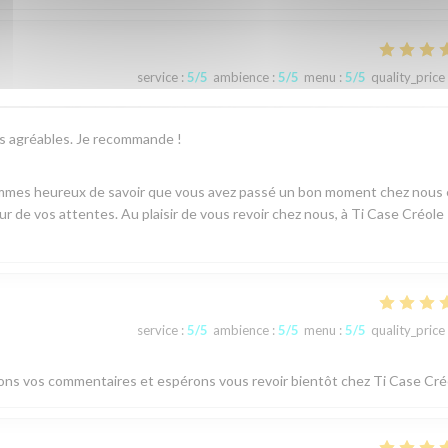
service
:
5
/5
ambience
:
5
/5
menu
:
5
/5
quality_price
ès agréables. Je recommande !
sommes heureux de savoir que vous avez passé un bon moment chez nous 
ur de vos attentes. Au plaisir de vous revoir chez nous, à Ti Case Créole 
service
:
5
/5
ambience
:
5
/5
menu
:
5
/5
quality_price
ions vos commentaires et espérons vous revoir bientôt chez Ti Case Cré