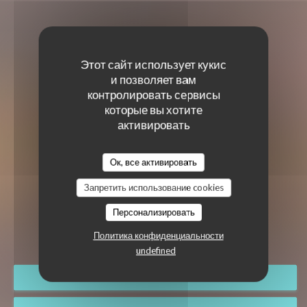
Этот сайт использует кукис
и позволяет вам
контролировать сервисы
которые вы хотите
активировать
Ок, все активировать
Запретить использование cookies
TI CASE CREOLE
Персонализировать
КРЕОЛЬСКИЙ РЕСТОРАН
|
PARIS
Политика конфиденциальности
undefined
ЗАБРОНИРОВАТЬ СТОЛИК