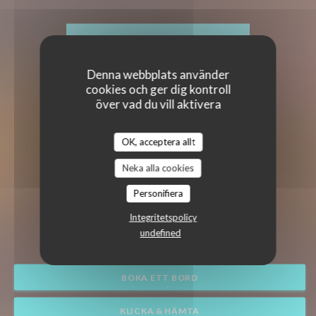
Denna webbplats använder
cookies och ger dig kontroll
över vad du vill aktivera
OK, acceptera allt
Neka alla cookies
Personifiera
TI CASE CREOLE
Integritetspolicy
|
PARIS
undefined
BOKA ETT BORD
KLICKA & HÄMTA