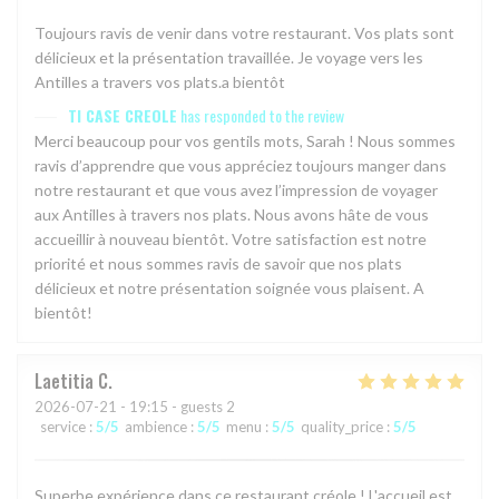
Toujours ravis de venir dans votre restaurant. Vos plats sont
délicieux et la présentation travaillée. Je voyage vers les
Antilles a travers vos plats.a bientôt
TI CASE CREOLE
has responded to the review
Merci beaucoup pour vos gentils mots, Sarah ! Nous sommes
ravis d’apprendre que vous appréciez toujours manger dans
notre restaurant et que vous avez l’impression de voyager
aux Antilles à travers nos plats. Nous avons hâte de vous
accueillir à nouveau bientôt. Votre satisfaction est notre
priorité et nous sommes ravis de savoir que nos plats
délicieux et notre présentation soignée vous plaisent. A
bientôt!
Laetitia
C
2026-07-21
- 19:15 - guests 2
service
:
5
/5
ambience
:
5
/5
menu
:
5
/5
quality_price
:
5
/5
Superbe expérience dans ce restaurant créole ! L'accueil est