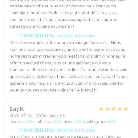
extrêmement chaleureux et l'ambiance vous transporte
immédiatement sur les îles. Les plats sont délicieux tout
comme les cocktails qui les accompagnent. Une superbe
adresse où le voyage est garanti !
TI CASE CREOLE
has responded to the review
Merci beaucoup Laetitia pour votre magnifique avis ! Nous
sommes ravis que vous ayez apprécié votre expérience dans
notre restaurant créole. Nous mettons un point d'honneur à
offrir un accueil chaleureux et une ambiance qui vous
transporte directement vers les îles. C'est un plaisir de savoir
que nos plats délicieux et nos cocktails vous ont séduit. Nous
espérons avoir le plaisir de vous accueillir à nouveau bientôt
pour un nouveau voyage culinaire ! À bientôt !
Gary
N
2026-07-31
- 20:30 - guests 5
service
:
5
/5
ambience
:
5
/5
menu
:
5
/5
quality_price
:
5
/5
TI CASE CREOLE
has responded to the review
Merci Gary, d'avoir pris le temps de laisser un avis 5 étoiles