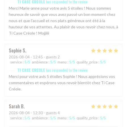
TI CASE CREOLE
has responded to the review
Merci Marie-anne pour votre avis 5 étoiles ! Nous sommes
heureux de savoir que vous avez passé un bon moment chez
nous et que l'accueil et nos plats généreux ont été à la
hauteur de vos attentes. Au plaisir de vous revoir chez nous, à
Ti Case Créole ! Mojjiiii
Sophie
S
2026-08-04
- 12:45 - guests 2
service
:
5
/5
ambience
:
5
/5
menu
:
5
/5
quality_price
:
5
/5
TI CASE CREOLE
has responded to the review
Merci pour votre avis 5 étoiles Sophie ! Nous apprécions vos
commentaires et espérons vous revoir bientôt chez Ti Case
Créole.
Sarah
B
2026-08-04
- 12:30 - guests 4
service
:
5
/5
ambience
:
5
/5
menu
:
5
/5
quality_price
:
5
/5