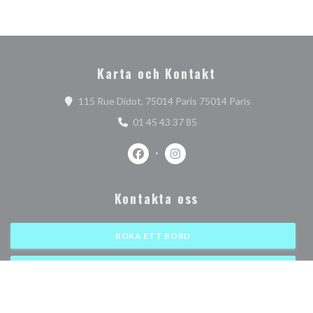
Karta och Kontakt
((öppnas i ett 
115 Rue Didot, 75014 Paris 75014 Paris
01 45 43 37 85
Facebook ((öppnas i ett nytt fönster)
Instagram ((öppnas i ett nytt 
Kontakta oss
BOKA ETT BORD
KLICKA & HÄMTA