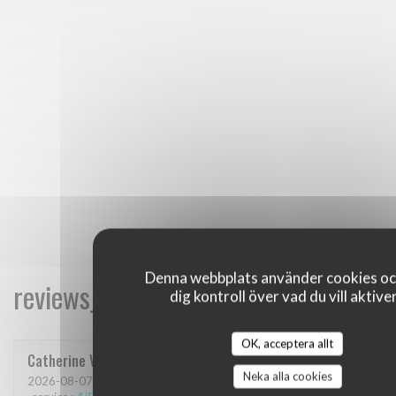
Denna webbplats använder cookies oc
reviews_from_our_clients_following_
dig kontroll över vad du vill aktive
OK, acceptera allt
Catherine
V
Neka alla cookies
2026-08-07
- 13:30 - guests 3