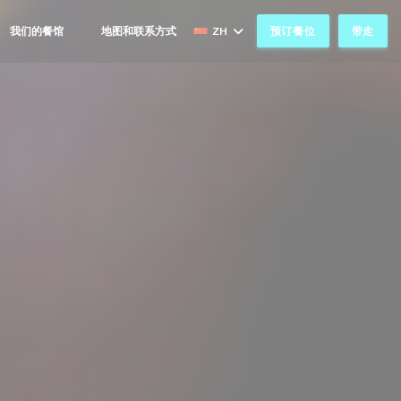
我们的餐馆
地图和联系方式
ZH
预订餐位
带走
((在新窗口中打开))
((在新窗口中打开))