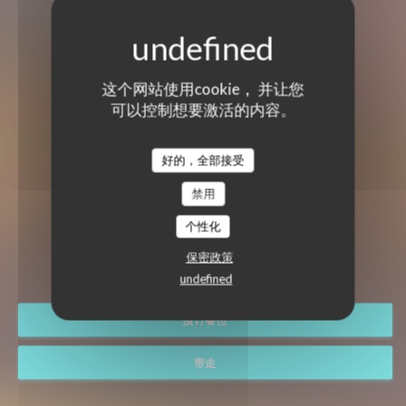
这个网站使用cookie， 并让您
可以控制想要激活的内容。
好的，全部接受
禁用
个性化
TI CASE CREOLE
克里奥尔餐厅
|
PARIS
保密政策
undefined
预订餐位
带走