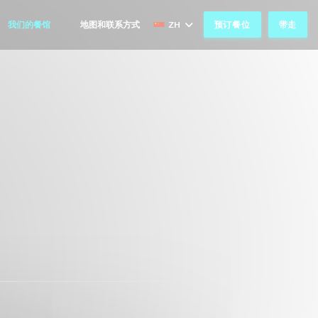
我们的餐馆
地图和联系方式
ZH
预订餐位
带走
((在新窗口中打开))
((在新窗口中打开))