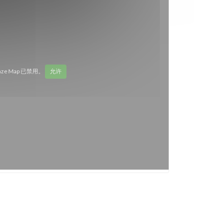
aze Map 已禁用。
允许