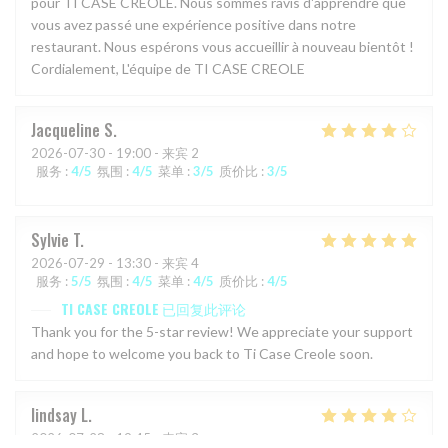
pour TI CASE CREOLE. Nous sommes ravis d'apprendre que
vous avez passé une expérience positive dans notre
restaurant. Nous espérons vous accueillir à nouveau bientôt !
Cordialement, L'équipe de TI CASE CREOLE
Jacqueline
S
2026-07-30
- 19:00 - 来宾 2
服务
:
4
/5
氛围
:
4
/5
菜单
:
3
/5
质价比
:
3
/5
Sylvie
T
2026-07-29
- 13:30 - 来宾 4
服务
:
5
/5
氛围
:
4
/5
菜单
:
4
/5
质价比
:
4
/5
TI CASE CREOLE
已回复此评论
Thank you for the 5-star review! We appreciate your support
and hope to welcome you back to Ti Case Creole soon.
lindsay
L
2026-07-28
- 19:45 - 来宾 3