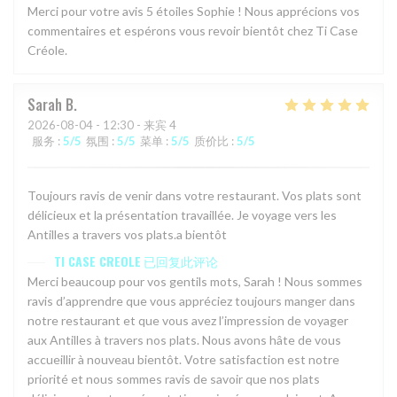
Merci pour votre avis 5 étoiles Sophie ! Nous apprécions vos
commentaires et espérons vous revoir bientôt chez Ti Case
Créole.
Sarah
B
2026-08-04
- 12:30 - 来宾 4
服务
:
5
/5
氛围
:
5
/5
菜单
:
5
/5
质价比
:
5
/5
Toujours ravis de venir dans votre restaurant. Vos plats sont
délicieux et la présentation travaillée. Je voyage vers les
Antilles a travers vos plats.a bientôt
TI CASE CREOLE
已回复此评论
Merci beaucoup pour vos gentils mots, Sarah ! Nous sommes
ravis d’apprendre que vous appréciez toujours manger dans
notre restaurant et que vous avez l’impression de voyager
aux Antilles à travers nos plats. Nous avons hâte de vous
accueillir à nouveau bientôt. Votre satisfaction est notre
priorité et nous sommes ravis de savoir que nos plats