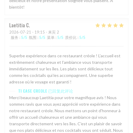
délicieux et notre présentation soignée vous plaisent. A
bientôt!
Laetitia
C
2026-07-21
- 19:15 - 来宾 2
服务
:
5
/5
氛围
:
5
/5
菜单
:
5
/5
质价比
:
5
/5
Superbe expérience dans ce restaurant créole ! L'accueil est
extrêmement chaleureux et l'ambiance vous transporte
immédiatement sur les îles. Les plats sont délicieux tout
comme les cocktails qui les accompagnent. Une superbe
adresse où le voyage est garanti !
TI CASE CREOLE
已回复此评论
Merci beaucoup Laetitia pour votre magnifique avis ! Nous
sommes ravis que vous ayez apprécié votre expérience dans
notre restaurant créole. Nous mettons un point d'honneur à
offrir un accueil chaleureux et une ambiance qui vous
transporte directement vers les îles. C'est un plaisir de savoir
que nos plats délicieux et nos cocktails vous ont séduit. Nous