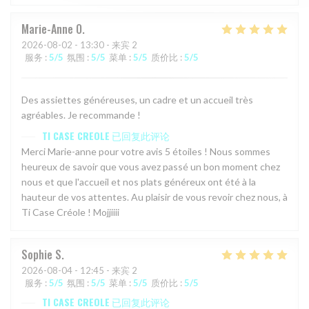
Marie-Anne
O
2026-08-02
- 13:30 - 来宾 2
服务
:
5
/5
氛围
:
5
/5
菜单
:
5
/5
质价比
:
5
/5
Des assiettes généreuses, un cadre et un accueil très
agréables. Je recommande !
TI CASE CREOLE
已回复此评论
Merci Marie-anne pour votre avis 5 étoiles ! Nous sommes
heureux de savoir que vous avez passé un bon moment chez
nous et que l'accueil et nos plats généreux ont été à la
hauteur de vos attentes. Au plaisir de vous revoir chez nous, à
Ti Case Créole ! Mojjiiii
Sophie
S
2026-08-04
- 12:45 - 来宾 2
服务
:
5
/5
氛围
:
5
/5
菜单
:
5
/5
质价比
:
5
/5
TI CASE CREOLE
已回复此评论