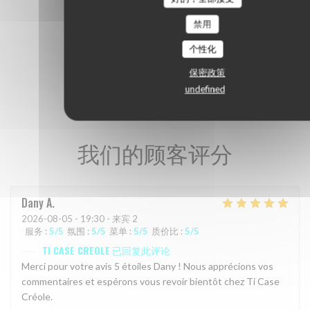
禁用
个性化
保密政策
undefined
我们的顾客评分
Dany
A
2026-08-05
- 19:30 - 来宾 2
服务
:
5
/5
氛围
:
5
/5
菜单
:
5
/5
质价比
:
5
/5
TI CASE CREOLE
已回复此评论
Merci pour votre avis 5 étoiles Dany ! Nous apprécions vos
commentaires et espérons vous revoir bientôt chez Ti Case
Créole.