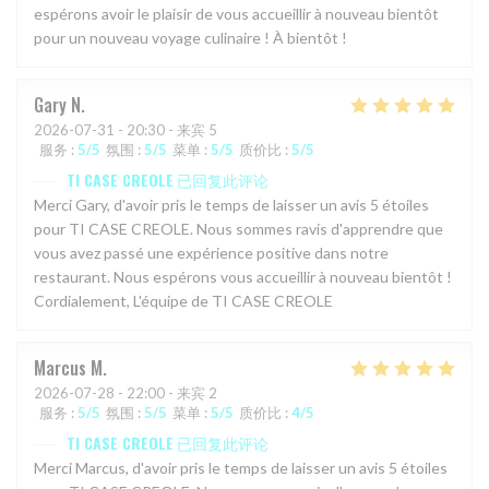
espérons avoir le plaisir de vous accueillir à nouveau bientôt
pour un nouveau voyage culinaire ! À bientôt !
Gary
N
2026-07-31
- 20:30 - 来宾 5
服务
:
5
/5
氛围
:
5
/5
菜单
:
5
/5
质价比
:
5
/5
TI CASE CREOLE
已回复此评论
Merci Gary, d'avoir pris le temps de laisser un avis 5 étoiles
pour TI CASE CREOLE. Nous sommes ravis d'apprendre que
vous avez passé une expérience positive dans notre
restaurant. Nous espérons vous accueillir à nouveau bientôt !
Cordialement, L'équipe de TI CASE CREOLE
Marcus
M
2026-07-28
- 22:00 - 来宾 2
服务
:
5
/5
氛围
:
5
/5
菜单
:
5
/5
质价比
:
4
/5
TI CASE CREOLE
已回复此评论
Merci Marcus, d'avoir pris le temps de laisser un avis 5 étoiles