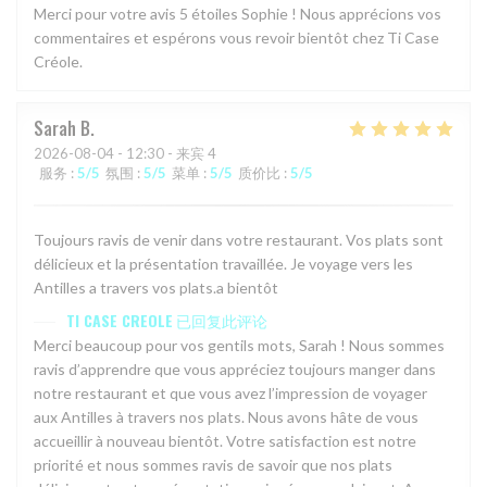
Merci pour votre avis 5 étoiles Sophie ! Nous apprécions vos
commentaires et espérons vous revoir bientôt chez Ti Case
Créole.
Sarah
B
2026-08-04
- 12:30 - 来宾 4
服务
:
5
/5
氛围
:
5
/5
菜单
:
5
/5
质价比
:
5
/5
Toujours ravis de venir dans votre restaurant. Vos plats sont
délicieux et la présentation travaillée. Je voyage vers les
Antilles a travers vos plats.a bientôt
TI CASE CREOLE
已回复此评论
Merci beaucoup pour vos gentils mots, Sarah ! Nous sommes
ravis d’apprendre que vous appréciez toujours manger dans
notre restaurant et que vous avez l’impression de voyager
aux Antilles à travers nos plats. Nous avons hâte de vous
accueillir à nouveau bientôt. Votre satisfaction est notre
priorité et nous sommes ravis de savoir que nos plats