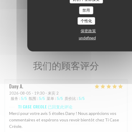
禁用
个性化
保密政策
undefined
我们的顾客评分
Dany
A
2026-08-05
- 19:30 - 来宾 2
服务
:
5
/5
氛围
:
5
/5
菜单
:
5
/5
质价比
:
5
/5
TI CASE CREOLE
已回复此评论
Merci pour votre avis 5 étoiles Dany ! Nous apprécions vos
commentaires et espérons vous revoir bientôt chez Ti Case
Créole.