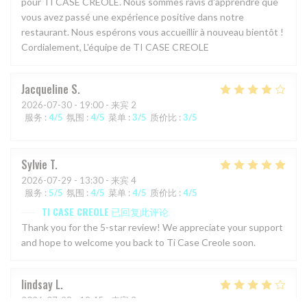
pour TI CASE CREOLE. Nous sommes ravis d'apprendre que
vous avez passé une expérience positive dans notre
restaurant. Nous espérons vous accueillir à nouveau bientôt !
Cordialement, L'équipe de TI CASE CREOLE
Jacqueline
S
2026-07-30
- 19:00 - 来宾 2
服务
:
4
/5
氛围
:
4
/5
菜单
:
3
/5
质价比
:
3
/5
Sylvie
T
2026-07-29
- 13:30 - 来宾 4
服务
:
5
/5
氛围
:
4
/5
菜单
:
4
/5
质价比
:
4
/5
TI CASE CREOLE
已回复此评论
Thank you for the 5-star review! We appreciate your support
and hope to welcome you back to Ti Case Creole soon.
lindsay
L
2026-07-28
- 19:45 - 来宾 3