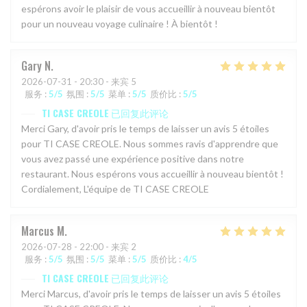
espérons avoir le plaisir de vous accueillir à nouveau bientôt
pour un nouveau voyage culinaire ! À bientôt !
Gary
N
2026-07-31
- 20:30 - 来宾 5
服务
:
5
/5
氛围
:
5
/5
菜单
:
5
/5
质价比
:
5
/5
TI CASE CREOLE
已回复此评论
Merci Gary, d'avoir pris le temps de laisser un avis 5 étoiles
pour TI CASE CREOLE. Nous sommes ravis d'apprendre que
vous avez passé une expérience positive dans notre
restaurant. Nous espérons vous accueillir à nouveau bientôt !
Cordialement, L'équipe de TI CASE CREOLE
Marcus
M
2026-07-28
- 22:00 - 来宾 2
服务
:
5
/5
氛围
:
5
/5
菜单
:
5
/5
质价比
:
4
/5
TI CASE CREOLE
已回复此评论
Merci Marcus, d'avoir pris le temps de laisser un avis 5 étoiles