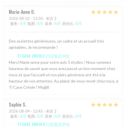
Marie-Anne
O
2026-08-02
- 13:30 - 来宾 2
服务
:
5
/5
氛围
:
5
/5
菜单
:
5
/5
质价比
:
5
/5
Des assiettes généreuses, un cadre et un accueil très
agréables. Je recommande !
TI CASE CREOLE
已回复此评论
Merci Marie-anne pour votre avis 5 étoiles ! Nous sommes
heureux de savoir que vous avez passé un bon moment chez
nous et que l'accueil et nos plats généreux ont été à la
hauteur de vos attentes. Au plaisir de vous revoir chez nous, à
Ti Case Créole ! Mojjiiii
Sophie
S
2026-08-04
- 12:45 - 来宾 2
服务
:
5
/5
氛围
:
5
/5
菜单
:
5
/5
质价比
:
5
/5
TI CASE CREOLE
已回复此评论