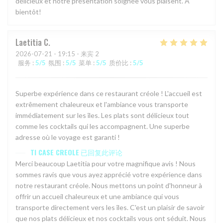
délicieux et notre présentation soignée vous plaisent. A
bientôt!
Laetitia
C
2026-07-21
- 19:15 - 来宾 2
服务
:
5
/5
氛围
:
5
/5
菜单
:
5
/5
质价比
:
5
/5
Superbe expérience dans ce restaurant créole ! L'accueil est
extrêmement chaleureux et l'ambiance vous transporte
immédiatement sur les îles. Les plats sont délicieux tout
comme les cocktails qui les accompagnent. Une superbe
adresse où le voyage est garanti !
TI CASE CREOLE
已回复此评论
Merci beaucoup Laetitia pour votre magnifique avis ! Nous
sommes ravis que vous ayez apprécié votre expérience dans
notre restaurant créole. Nous mettons un point d'honneur à
offrir un accueil chaleureux et une ambiance qui vous
transporte directement vers les îles. C'est un plaisir de savoir
que nos plats délicieux et nos cocktails vous ont séduit. Nous