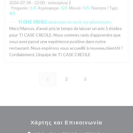
2026-07-28
- 22:00 - καλεσμένοι 2
Υπηρεσία
:
5
/5
Ατμόσφαιρα
:
5
/5
Μενού
:
5
/5
Ποιότητα / Τιμή
:
4
/5
TI CASE CREOLE
απάντησε σε αυτή την αξιολόγηση
Merci Marcus, d'avoir pris le temps de laisser un avis 5 étoiles
pour TI CASE CREOLE. Nous sommes ravis d'apprendre que
vous avez passé une expérience positive dans notre
restaurant. Nous espérons vous accueillir à nouveau bientôt !
Cordialement, L'équipe de TI CASE CREOLE
1
2
3
Χάρτης και Επικοινωνία