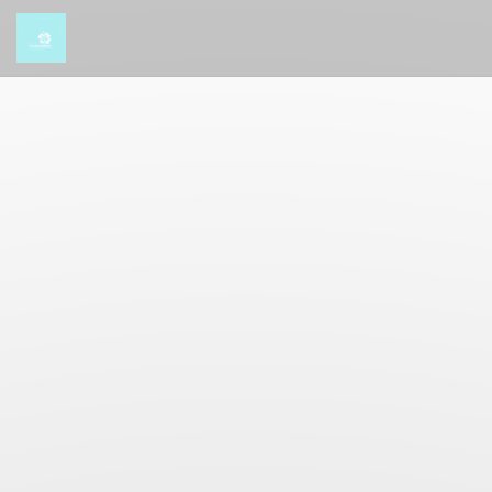
Πίνακας διαχείρισης "Μπισκότων" (Cookies)