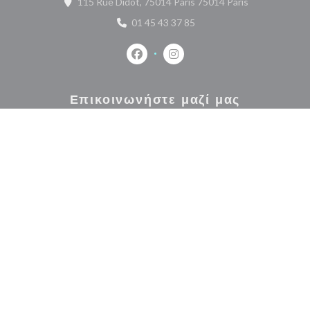
((ανοίγει σε ν
115 Rue Didot, 75014 Paris 75014 Paris
01 45 43 37 85
Facebook ((ανοίγει σε νέο παράθυρο
Instagram ((ανοίγει σε νέο 
Επικοινωνήστε μαζί μας
ΚΆΝΤΕ ΚΡΆΤΗΣΗ ΤΡΑΠΕΖΙΟΎ
ΠΑΊΡΝΩ ΜΑΚΡΙΆ
Μείνετε ενημερωμένοι
*
Εγγραφείτε στο ενημερωτικό μας δελτίο για να λαμβάνετε εξατομικευμένες επικοινωνίες
και προσφορές μάρκετινγκ μέσω ηλεκτρονικού ταχυδρομείου από εμάς.
ΕΓΓΡΑΦΉ