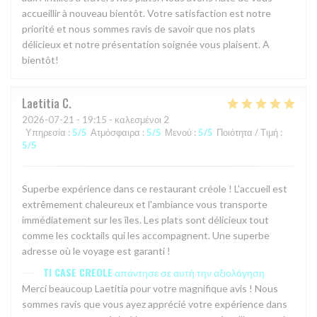
accueillir à nouveau bientôt. Votre satisfaction est notre
priorité et nous sommes ravis de savoir que nos plats
délicieux et notre présentation soignée vous plaisent. A
bientôt!
Laetitia
C
2026-07-21
- 19:15 - καλεσμένοι 2
Υπηρεσία
:
5
/5
Ατμόσφαιρα
:
5
/5
Μενού
:
5
/5
Ποιότητα / Τιμή
:
5
/5
Superbe expérience dans ce restaurant créole ! L'accueil est
extrêmement chaleureux et l'ambiance vous transporte
immédiatement sur les îles. Les plats sont délicieux tout
comme les cocktails qui les accompagnent. Une superbe
adresse où le voyage est garanti !
TI CASE CREOLE
απάντησε σε αυτή την αξιολόγηση
Merci beaucoup Laetitia pour votre magnifique avis ! Nous
sommes ravis que vous ayez apprécié votre expérience dans