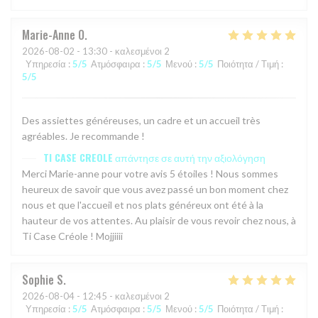
Marie-Anne
O
2026-08-02
- 13:30 - καλεσμένοι 2
Υπηρεσία
:
5
/5
Ατμόσφαιρα
:
5
/5
Μενού
:
5
/5
Ποιότητα / Τιμή
:
5
/5
Des assiettes généreuses, un cadre et un accueil très
agréables. Je recommande !
TI CASE CREOLE
απάντησε σε αυτή την αξιολόγηση
Merci Marie-anne pour votre avis 5 étoiles ! Nous sommes
heureux de savoir que vous avez passé un bon moment chez
nous et que l'accueil et nos plats généreux ont été à la
hauteur de vos attentes. Au plaisir de vous revoir chez nous, à
Ti Case Créole ! Mojjiiii
Sophie
S
2026-08-04
- 12:45 - καλεσμένοι 2
Υπηρεσία
:
5
/5
Ατμόσφαιρα
:
5
/5
Μενού
:
5
/5
Ποιότητα / Τιμή
: