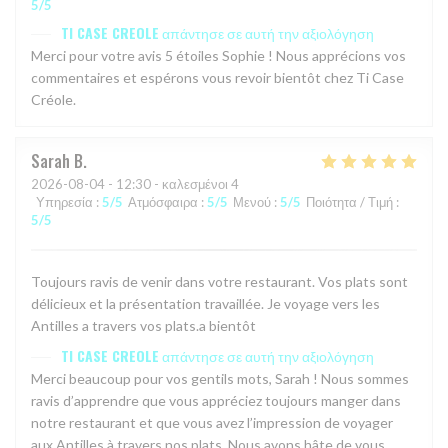
5
/5
TI CASE CREOLE
απάντησε σε αυτή την αξιολόγηση
Merci pour votre avis 5 étoiles Sophie ! Nous apprécions vos
commentaires et espérons vous revoir bientôt chez Ti Case
Créole.
Sarah
B
2026-08-04
- 12:30 - καλεσμένοι 4
Υπηρεσία
:
5
/5
Ατμόσφαιρα
:
5
/5
Μενού
:
5
/5
Ποιότητα / Τιμή
:
5
/5
Toujours ravis de venir dans votre restaurant. Vos plats sont
délicieux et la présentation travaillée. Je voyage vers les
Antilles a travers vos plats.a bientôt
TI CASE CREOLE
απάντησε σε αυτή την αξιολόγηση
Merci beaucoup pour vos gentils mots, Sarah ! Nous sommes
ravis d’apprendre que vous appréciez toujours manger dans
notre restaurant et que vous avez l’impression de voyager
aux Antilles à travers nos plats. Nous avons hâte de vous