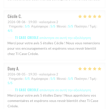
Cécile
C
2026-08-06
- 19:00 - καλεσμένοι 2
Υπηρεσία
:
5
/5
Ατμόσφαιρα
:
5
/5
Μενού
:
5
/5
Ποιότητα / Τιμή
:
4
/5
TI CASE CREOLE
απάντησε σε αυτή την αξιολόγηση
Merci pour votre avis 5 étoiles Cécile ! Nous vous remercions
pour vos encouragements et espérons vous revoir bientôt
chez Ti Case Créole.
Dany
A
2026-08-05
- 19:30 - καλεσμένοι 2
Υπηρεσία
:
5
/5
Ατμόσφαιρα
:
5
/5
Μενού
:
5
/5
Ποιότητα / Τιμή
:
5
/5
TI CASE CREOLE
απάντησε σε αυτή την αξιολόγηση
Merci pour votre avis 5 étoiles Dany ! Nous apprécions vos
commentaires et espérons vous revoir bientôt chez Ti Case
Créole.