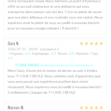
notre restaurant créole. Nous mettons un point d'honneur à
offrir un accueil chaleureux et une ambiance qui vous
transporte directement vers les îles. C'est un plaisir de savoir
que nos plats délicieux et nos cocktails vous ont séduit. Nous
espérons avoir le plaisir de vous accueillir à nouveau bientôt
pour un nouveau voyage culinaire ! À bientôt !
Gary
N
2026-07-31
- 20:30 - καλεσμένοι 5
Υπηρεσία
:
5
/5
Ατμόσφαιρα
:
5
/5
Μενού
:
5
/5
Ποιότητα / Τιμή
:
5
/5
TI CASE CREOLE
απάντησε σε αυτή την αξιολόγηση
Merci Gary, d'avoir pris le temps de laisser un avis 5 étoiles
pour TI CASE CREOLE. Nous sommes ravis d'apprendre que
vous avez passé une expérience positive dans notre
restaurant. Nous espérons vous accueillir à nouveau bientôt !
Cordialement, L'équipe de TI CASE CREOLE
Marcus
M