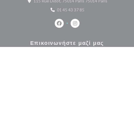
((ανοίγει σε ν
115 Rue Didot, 75014 Paris 75014 Paris
01 45 43 37 85
Facebook ((ανοίγει σε νέο παράθυρο
Instagram ((ανοίγει σε νέο 
Επικοινωνήστε μαζί μας
ΚΆΝΤΕ ΚΡΆΤΗΣΗ ΤΡΑΠΕΖΙΟΎ
ΠΑΊΡΝΩ ΜΑΚΡΙΆ
Μείνετε ενημερωμένοι
*
Εγγραφείτε στο ενημερωτικό μας δελτίο για να λαμβάνετε εξατομικευμένες επικοινωνίες
και προσφορές μάρκετινγκ μέσω ηλεκτρονικού ταχυδρομείου από εμάς.
ΕΓΓΡΑΦΉ