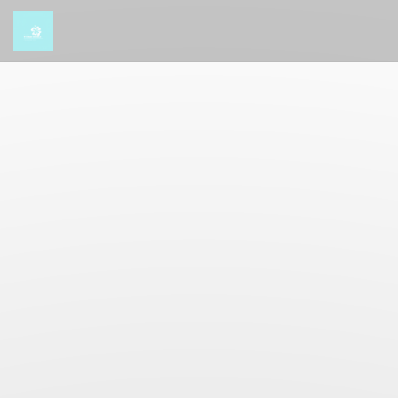
Πίνακας διαχείρισης "Μπισκότων" (Cookies)