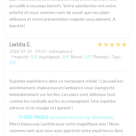
accueillir à nouveau bientôt. Votre satisfaction est notre
priorité et nous sommes ravis de savoir que nos plats
délicieux et notre présentation soignée vous plaisent. A
bientôt!
Laetitia
C
2026-07-21
- 19:15 - καλεσμένοι 2
Υπηρεσία
:
5
/5
Ατμόσφαιρα
:
5
/5
Μενού
:
5
/5
Ποιότητα / Τιμή
:
5
/5
Superbe expérience dans ce restaurant créole ! L'accueil est
extrêmement chaleureux et l'ambiance vous transporte
immédiatement sur les îles. Les plats sont délicieux tout
comme les cocktails qui les accompagnent. Une superbe
adresse où le voyage est garanti !
TI CASE CREOLE
απάντησε σε αυτή την αξιολόγηση
Merci beaucoup Laetitia pour votre magnifique avis ! Nous
sommes ravis que vous ayez apprécié votre expérience dans