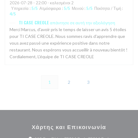
2026-07-28
- 22:00 - καλεσμένοι 2
Υπηρεσία
:
5
/5
Ατμόσφαιρα
:
5
/5
Μενού
:
5
/5
Ποιότητα / Τιμή
:
4
/5
TI CASE CREOLE
απάντησε σε αυτή την αξιολόγηση
Merci Marcus, d'avoir pris le temps de laisser un avis 5 étoiles
pour TI CASE CREOLE. Nous sommes ravis d'apprendre que
vous avez passé une expérience positive dans notre
restaurant. Nous espérons vous accueillir à nouveau bientôt !
Cordialement, L'équipe de TI CASE CREOLE
1
2
3
Χάρτης και Επικοινωνία