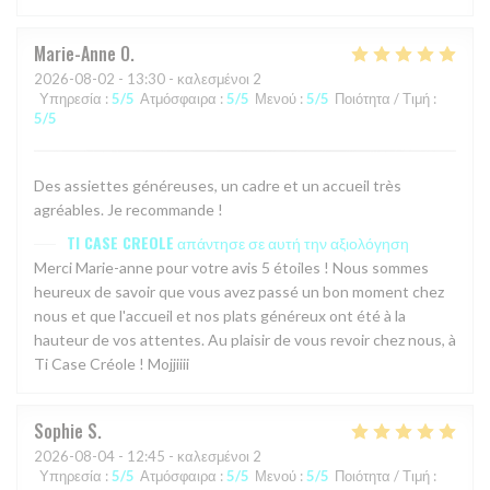
Marie-Anne
O
2026-08-02
- 13:30 - καλεσμένοι 2
Υπηρεσία
:
5
/5
Ατμόσφαιρα
:
5
/5
Μενού
:
5
/5
Ποιότητα / Τιμή
:
5
/5
Des assiettes généreuses, un cadre et un accueil très
agréables. Je recommande !
TI CASE CREOLE
απάντησε σε αυτή την αξιολόγηση
Merci Marie-anne pour votre avis 5 étoiles ! Nous sommes
heureux de savoir que vous avez passé un bon moment chez
nous et que l'accueil et nos plats généreux ont été à la
hauteur de vos attentes. Au plaisir de vous revoir chez nous, à
Ti Case Créole ! Mojjiiii
Sophie
S
2026-08-04
- 12:45 - καλεσμένοι 2
Υπηρεσία
:
5
/5
Ατμόσφαιρα
:
5
/5
Μενού
:
5
/5
Ποιότητα / Τιμή
: