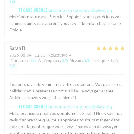
5
/5
TI CASE CREOLE
απάντησε σε αυτή την αξιολόγηση
Merci pour votre avis 5 étoiles Sophie ! Nous apprécions vos
commentaires et espérons vous revoir bientôt chez Ti Case
Créole.
Sarah
B
2026-08-04
- 12:30 - καλεσμένοι 4
Υπηρεσία
:
5
/5
Ατμόσφαιρα
:
5
/5
Μενού
:
5
/5
Ποιότητα / Τιμή
:
5
/5
Toujours ravis de venir dans votre restaurant. Vos plats sont
délicieux et la présentation travaillée. Je voyage vers les
Antilles a travers vos plats.a bientôt
TI CASE CREOLE
απάντησε σε αυτή την αξιολόγηση
Merci beaucoup pour vos gentils mots, Sarah ! Nous sommes
ravis d’apprendre que vous appréciez toujours manger dans
notre restaurant et que vous avez l’impression de voyager
aux Antilles à travers nos plats. Nous avons hâte de vous