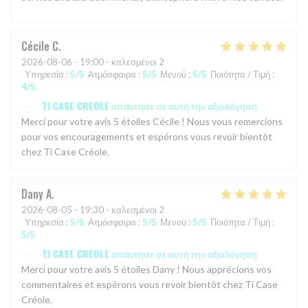
Cécile
C
2026-08-06
- 19:00 - καλεσμένοι 2
Υπηρεσία
:
5
/5
Ατμόσφαιρα
:
5
/5
Μενού
:
5
/5
Ποιότητα / Τιμή
:
4
/5
TI CASE CREOLE
απάντησε σε αυτή την αξιολόγηση
Merci pour votre avis 5 étoiles Cécile ! Nous vous remercions
pour vos encouragements et espérons vous revoir bientôt
chez Ti Case Créole.
Dany
A
2026-08-05
- 19:30 - καλεσμένοι 2
Υπηρεσία
:
5
/5
Ατμόσφαιρα
:
5
/5
Μενού
:
5
/5
Ποιότητα / Τιμή
:
5
/5
TI CASE CREOLE
απάντησε σε αυτή την αξιολόγηση
Merci pour votre avis 5 étoiles Dany ! Nous apprécions vos
commentaires et espérons vous revoir bientôt chez Ti Case
Créole.