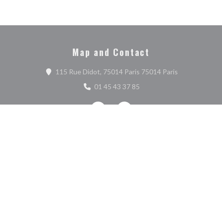
Map and Contact
((opens in a 
115 Rue Didot, 75014 Paris 75014 Paris
01 45 43 37 85
Facebook ((opens in a new window))
Instagram ((opens in a new w
Contact us
BOOK A TABLE
TAKEAWAY