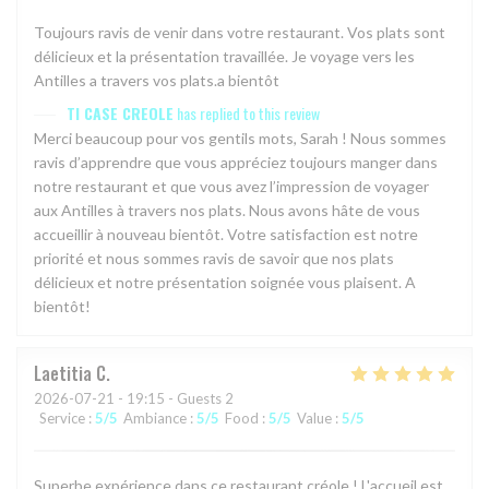
Toujours ravis de venir dans votre restaurant. Vos plats sont
délicieux et la présentation travaillée. Je voyage vers les
Antilles a travers vos plats.a bientôt
TI CASE CREOLE
has replied to this review
Merci beaucoup pour vos gentils mots, Sarah ! Nous sommes
ravis d’apprendre que vous appréciez toujours manger dans
notre restaurant et que vous avez l’impression de voyager
aux Antilles à travers nos plats. Nous avons hâte de vous
accueillir à nouveau bientôt. Votre satisfaction est notre
priorité et nous sommes ravis de savoir que nos plats
délicieux et notre présentation soignée vous plaisent. A
bientôt!
Laetitia
C
2026-07-21
- 19:15 - Guests 2
Service
:
5
/5
Ambiance
:
5
/5
Food
:
5
/5
Value
:
5
/5
Superbe expérience dans ce restaurant créole ! L'accueil est