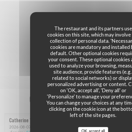
The restaurant and its partners us
cookies on this site, which may involve
collection of personal data. 'Necessa
cookies are mandatory and installed 
default. Other optional cookies requi
your consent. These optional cookies 
used to analyze your browsing, meas
site audience, provide features (e.g.
related to social networks) or displ
personalized advertising or content. C
on 'OK, accept all', 'Deny all' or
Our customer ratings
'Personalize' to manage your preferen
You can change your choices at any tim
clicking on the cookie icon at the bot
left of the site pages.
Catherine
V
2026-08-07
- 13:30 - Guests 3
OK, accept all