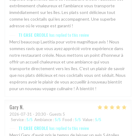
extrêmement chaleureux et l'ambiance vous transporte
immédiatement sur les îles. Les plats sont délicieux tout
comme les cocktails qui les accompagnent. Une superbe
adresse où le voyage est garanti !
TI CASE CREOLE
has replied to this review
Merci beaucoup Laetitia pour votre magnifique avis ! Nous
sommes ravis que vous ayez apprécié votre expérience dans
notre restaurant créole. Nous mettons un point d'honneur à
offrir un accueil chaleureux et une ambiance qui vous
transporte directement vers les îles. C'est un plaisir de savoir
que nos plats délicieux et nos cocktails vous ont séduit. Nous
espérons avoir le plaisir de vous accueillir à nouveau bientôt
pour un nouveau voyage culinaire ! À bientôt !
Gary
N
2026-07-31
- 20:30 - Guests 5
Service
:
5
/5
Ambiance
:
5
/5
Food
:
5
/5
Value
:
5
/5
TI CASE CREOLE
has replied to this review
Merci Gary, d'avoir pris le temps de laisser un avis 5 étoiles