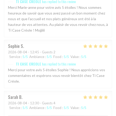
TI CASE CREOLE
has replied to this review
Merci Marie-anne pour votre avis 5 étoiles ! Nous sommes
heureux de savoir que vous avez passé un bon moment chez
nous et que l'accueil et nos plats généreux ont été à la
hauteur de vos attentes. Au plaisir de vous revoir chez nous, à
Ti Case Créole ! Mojjiiii
Sophie
S
2026-08-04
- 12:45 - Guests 2
Service
:
5
/5
Ambiance
:
5
/5
Food
:
5
/5
Value
:
5
/5
TI CASE CREOLE
has replied to this review
Merci pour votre avis 5 étoiles Sophie ! Nous apprécions vos
commentaires et espérons vous revoir bientôt chez Ti Case
Créole.
Sarah
B
2026-08-04
- 12:30 - Guests 4
Service
:
5
/5
Ambiance
:
5
/5
Food
:
5
/5
Value
:
5
/5