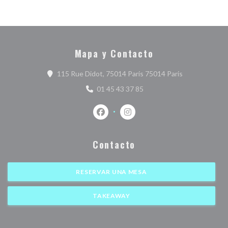
Mapa y Contacto
((abre en una 
115 Rue Didot, 75014 Paris 75014 Paris
01 45 43 37 85
Facebook ((abre en una nueva ventan
Instagram ((abre en una nuev
Contacto
RESERVAR UNA MESA
TAKEAWAY