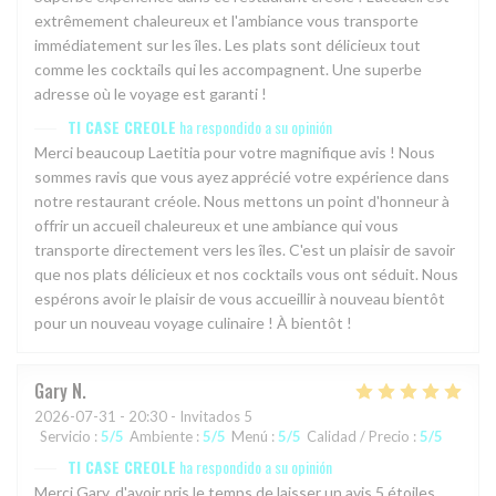
extrêmement chaleureux et l'ambiance vous transporte
immédiatement sur les îles. Les plats sont délicieux tout
comme les cocktails qui les accompagnent. Une superbe
adresse où le voyage est garanti !
TI CASE CREOLE
ha respondido a su opinión
Merci beaucoup Laetitia pour votre magnifique avis ! Nous
sommes ravis que vous ayez apprécié votre expérience dans
notre restaurant créole. Nous mettons un point d'honneur à
offrir un accueil chaleureux et une ambiance qui vous
transporte directement vers les îles. C'est un plaisir de savoir
que nos plats délicieux et nos cocktails vous ont séduit. Nous
espérons avoir le plaisir de vous accueillir à nouveau bientôt
pour un nouveau voyage culinaire ! À bientôt !
Gary
N
2026-07-31
- 20:30 - Invitados 5
Servicio
:
5
/5
Ambiente
:
5
/5
Menú
:
5
/5
Calidad / Precio
:
5
/5
TI CASE CREOLE
ha respondido a su opinión
Merci Gary, d'avoir pris le temps de laisser un avis 5 étoiles