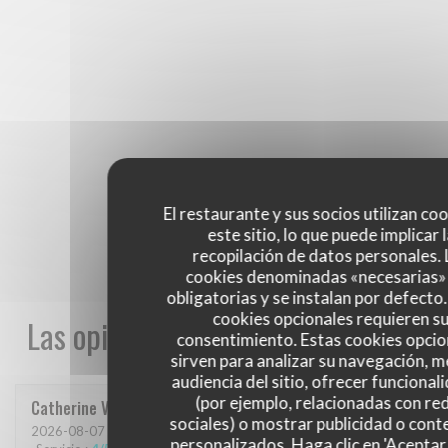
El restaurante y sus socios utilizan co
este sitio, lo que puede implicar 
recopilación de datos personales. 
cookies denominadas «necesarias»
obligatorias y se instalan por defecto
cookies opcionales requieren s
Las opiniones de nuestros clientes
consentimiento. Estas cookies opcio
sirven para analizar su navegación, me
audiencia del sitio, ofrecer funcional
(por ejemplo, relacionadas con re
Catherine
V
sociales) o mostrar publicidad o cont
2026-08-07
- 13:30 - Invitados 3
personalizados. Haga clic en 'Aceptar 