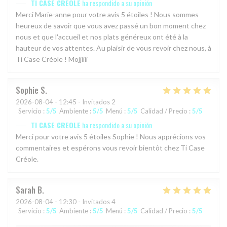
TI CASE CREOLE
ha respondido a su opinión
Merci Marie-anne pour votre avis 5 étoiles ! Nous sommes
heureux de savoir que vous avez passé un bon moment chez
nous et que l'accueil et nos plats généreux ont été à la
hauteur de vos attentes. Au plaisir de vous revoir chez nous, à
Ti Case Créole ! Mojjiiii
Sophie
S
2026-08-04
- 12:45 - Invitados 2
Servicio
:
5
/5
Ambiente
:
5
/5
Menú
:
5
/5
Calidad / Precio
:
5
/5
TI CASE CREOLE
ha respondido a su opinión
Merci pour votre avis 5 étoiles Sophie ! Nous apprécions vos
commentaires et espérons vous revoir bientôt chez Ti Case
Créole.
Sarah
B
2026-08-04
- 12:30 - Invitados 4
Servicio
:
5
/5
Ambiente
:
5
/5
Menú
:
5
/5
Calidad / Precio
:
5
/5