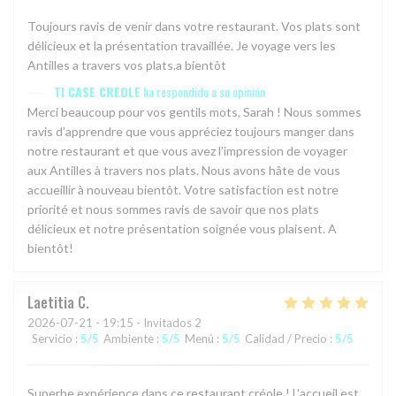
Toujours ravis de venir dans votre restaurant. Vos plats sont
délicieux et la présentation travaillée. Je voyage vers les
Antilles a travers vos plats.a bientôt
TI CASE CREOLE
ha respondido a su opinión
Merci beaucoup pour vos gentils mots, Sarah ! Nous sommes
ravis d’apprendre que vous appréciez toujours manger dans
notre restaurant et que vous avez l’impression de voyager
aux Antilles à travers nos plats. Nous avons hâte de vous
accueillir à nouveau bientôt. Votre satisfaction est notre
priorité et nous sommes ravis de savoir que nos plats
délicieux et notre présentation soignée vous plaisent. A
bientôt!
Laetitia
C
2026-07-21
- 19:15 - Invitados 2
Servicio
:
5
/5
Ambiente
:
5
/5
Menú
:
5
/5
Calidad / Precio
:
5
/5
Superbe expérience dans ce restaurant créole ! L'accueil est