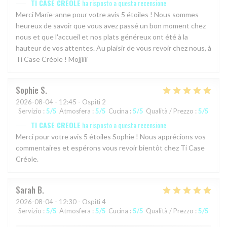
TI CASE CREOLE
ha risposto a questa recensione
Merci Marie-anne pour votre avis 5 étoiles ! Nous sommes
heureux de savoir que vous avez passé un bon moment chez
nous et que l'accueil et nos plats généreux ont été à la
hauteur de vos attentes. Au plaisir de vous revoir chez nous, à
Ti Case Créole ! Mojjiiii
Sophie
S
2026-08-04
- 12:45 - Ospiti 2
Servizio
:
5
/5
Atmosfera
:
5
/5
Cucina
:
5
/5
Qualità / Prezzo
:
5
/5
TI CASE CREOLE
ha risposto a questa recensione
Merci pour votre avis 5 étoiles Sophie ! Nous apprécions vos
commentaires et espérons vous revoir bientôt chez Ti Case
Créole.
Sarah
B
2026-08-04
- 12:30 - Ospiti 4
Servizio
:
5
/5
Atmosfera
:
5
/5
Cucina
:
5
/5
Qualità / Prezzo
:
5
/5