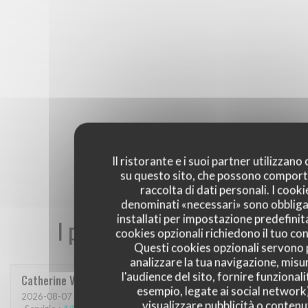
Il ristorante e i suoi partner utilizzano
su questo sito, che possono comport
raccolta di dati personali. I cooki
denominati «necessari» sono obbliga
installati per impostazione predefinita
I pareri dei nostri clienti
cookies opzionali richiedono il tuo co
Questi cookies opzionali servono 
analizzare la tua navigazione, misu
l'audience del sito, fornire funzionali
Catherine
V
esempio, legate ai social network
2026-08-07
- 13:30 - Ospiti 3
visualizzare pubblicità o contenu