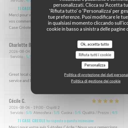
Servizio
:
4
/5
Atmosfera
:
5
/5
Cucina
:
5
/5
Qualità / Prezzo
:
5
/5
personalizzati. Clicca su 'Accetta tu
TI CASE CREOLE
ha risposto a questa recensione
'Rifiuta tutto' o 'Personalizza' per ges
Merci pour votre avis 5 étoiles Catherine ! Nous apprécions
tue preferenze. Puoi modificare le tue
vos commentaires et espérons vous revoir bientôt chez Ti
in qualsiasi momento cliccando sull'ic
Case Créole.
cookie in basso a sinistra delle pagine d
Charlotte
B
Ok, accetta tutto
2026-08-04
- 19:30 - Ospiti 2
Rifiuta tutti i cookie
Servizio
:
5
/5
Atmosfera
:
4
/5
Cucina
:
4
/5
Qualità / Prezzo
:
4
/5
Personalizza
Great local creole restaurant with many specialties. Great
Politica di protezione dei dati personal
service and laid-back friendly atmosphere with a nice terrace.
Politica di gestione dei cookie
Cécile
C
2026-08-06
- 19:00 - Ospiti 2
Servizio
:
5
/5
Atmosfera
:
5
/5
Cucina
:
5
/5
Qualità / Prezzo
:
4
/5
TI CASE CREOLE
ha risposto a questa recensione
Merci pour votre avis 5 étoiles Cécile ! Nous vous remercions