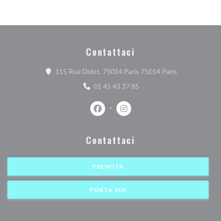
Contattaci
((apre una nuo
115 Rue Didot, 75014 Paris 75014 Paris
01 45 43 37 85
Facebook ((apre una nuova finestra))
Instagram ((apre una nuova fi
Contattaci
PRENOTA
PORTA VIA