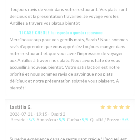
Toujours ravis de venir dans votre restaurant. Vos plats sont
délicieux et la présentation travaillée. Je voyage vers les
Antilles a travers vos plats.a bientôt
TI CASE CREOLE
ha risposto a questa recensione
Merci beaucoup pour vos gentils mots, Sarah ! Nous sommes
ravis d’apprendre que vous appréciez toujours manger dans
notre restaurant et que vous avez l’impression de voyager
aux Antilles à travers nos plats. Nous avons hâte de vous
accueillir à nouveau bientôt. Votre satisfaction est notre
priorité et nous sommes ravis de savoir que nos plats
délicieux et notre présentation soignée vous plaisent. A
bientôt!
Laetitia
C
2026-07-21
- 19:15 - Ospiti 2
Servizio
:
5
/5
Atmosfera
:
5
/5
Cucina
:
5
/5
Qualità / Prezzo
:
5
/5
Superbe expérience dans ce restaurant créole ! L'accueil est