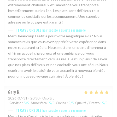
extrêmement chaleureux et l'ambiance vous transporte
immédiatement sur les îles. Les plats sont délicieux tout
comme les cocktails qui les accompagnent. Une superbe
adresse où le voyage est garanti !
TI CASE CREOLE
ha risposto a questa recensione
Merci beaucoup Laetitia pour votre magnifique avis ! Nous
sommes ravis que vous ayez apprécié votre expérience dans
notre restaurant créole. Nous mettons un point d'honneur à
offrir un accueil chaleureux et une ambiance qui vous
transporte directement vers les îles. C'est un plaisir de savoir
que nos plats délicieux et nos cocktails vous ont séduit. Nous
espérons avoir le plaisir de vous accueillir à nouveau bientôt
pour un nouveau voyage culinaire ! À bientôt !
Gary
N
2026-07-31
- 20:30 - Ospiti 5
Servizio
:
5
/5
Atmosfera
:
5
/5
Cucina
:
5
/5
Qualità / Prezzo
:
5
/5
TI CASE CREOLE
ha risposto a questa recensione
Merci Gary, d'avoir pris le temps de laisser un avis 5 étoiles