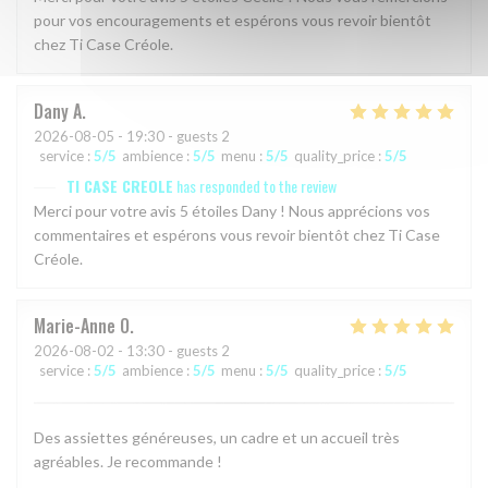
pour vos encouragements et espérons vous revoir bientôt
chez Ti Case Créole.
Dany
A
2026-08-05
- 19:30 - guests 2
service
:
5
/5
ambience
:
5
/5
menu
:
5
/5
quality_price
:
5
/5
TI CASE CREOLE
has responded to the review
Merci pour votre avis 5 étoiles Dany ! Nous apprécions vos
commentaires et espérons vous revoir bientôt chez Ti Case
Créole.
Marie-Anne
O
2026-08-02
- 13:30 - guests 2
service
:
5
/5
ambience
:
5
/5
menu
:
5
/5
quality_price
:
5
/5
Des assiettes généreuses, un cadre et un accueil très
agréables. Je recommande !