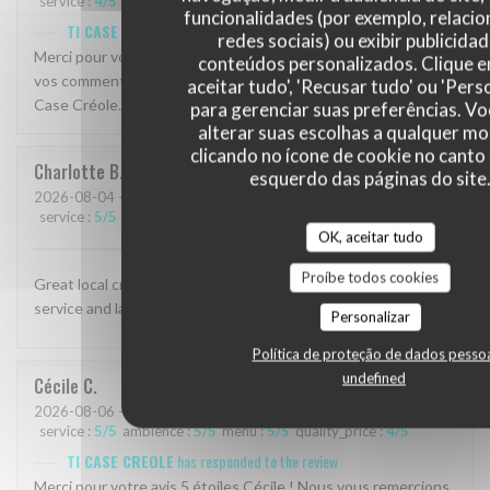
service
:
4
/5
ambience
:
5
/5
menu
:
5
/5
quality_price
:
5
/5
funcionalidades (por exemplo, relaci
TI CASE CREOLE
has responded to the review
redes sociais) ou exibir publicida
Merci pour votre avis 5 étoiles Catherine ! Nous apprécions
conteúdos personalizados. Clique 
vos commentaires et espérons vous revoir bientôt chez Ti
aceitar tudo', 'Recusar tudo' ou 'Pers
Case Créole.
para gerenciar suas preferências. V
alterar suas escolhas a qualquer 
clicando no ícone de cookie no canto 
Charlotte
B
esquerdo das páginas do site
2026-08-04
- 19:30 - guests 2
service
:
5
/5
ambience
:
4
/5
menu
:
4
/5
quality_price
:
4
/5
OK, aceitar tudo
Proíbe todos cookies
Great local creole restaurant with many specialties. Great
service and laid-back friendly atmosphere with a nice terrace.
Personalizar
Política de proteção de dados pesso
undefined
Cécile
C
2026-08-06
- 19:00 - guests 2
service
:
5
/5
ambience
:
5
/5
menu
:
5
/5
quality_price
:
4
/5
TI CASE CREOLE
has responded to the review
Merci pour votre avis 5 étoiles Cécile ! Nous vous remercions