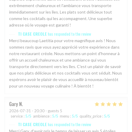
extrêmement chaleureux et l'ambiance vous transporte
immédiatement sur les îles. Les plats sont délicieux tout
comme les cocktails qui les accompagnent. Une superbe
adresse où le voyage est garanti !
TI CASE CREOLE
has responded to the review
Merci beaucoup Laetitia pour votre magnifique avis ! Nous
sommes ravis que vous ayez apprécié votre expérience dans
notre restaurant créole. Nous mettons un point d'honneur à
offrir un accueil chaleureux et une ambiance qui vous
transporte directement vers les îles. C'est un plaisir de savoir
que nos plats délicieux et nos cocktails vous ont séduit. Nous
espérons avoir le plaisir de vous accueillir à nouveau bientôt
pour un nouveau voyage culinaire ! À bientôt !
Gary
N
2026-07-31
- 20:30 - guests 5
service
:
5
/5
ambience
:
5
/5
menu
:
5
/5
quality_price
:
5
/5
TI CASE CREOLE
has responded to the review
Merci Gary, d'avoir pris le temps de laisser un avis 5 étoiles