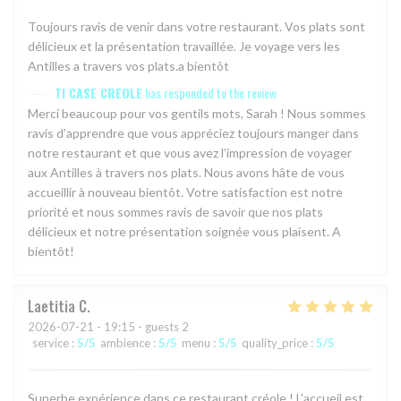
Toujours ravis de venir dans votre restaurant. Vos plats sont
délicieux et la présentation travaillée. Je voyage vers les
Antilles a travers vos plats.a bientôt
TI CASE CREOLE
has responded to the review
Merci beaucoup pour vos gentils mots, Sarah ! Nous sommes
ravis d’apprendre que vous appréciez toujours manger dans
notre restaurant et que vous avez l’impression de voyager
aux Antilles à travers nos plats. Nous avons hâte de vous
accueillir à nouveau bientôt. Votre satisfaction est notre
priorité et nous sommes ravis de savoir que nos plats
délicieux et notre présentation soignée vous plaisent. A
bientôt!
Laetitia
C
2026-07-21
- 19:15 - guests 2
service
:
5
/5
ambience
:
5
/5
menu
:
5
/5
quality_price
:
5
/5
Superbe expérience dans ce restaurant créole ! L'accueil est