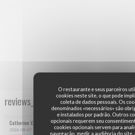
O restaurante e seus parceiros uti
cookies neste site, o que pode impli
reviews_from_our_clients_following_
coleta de dados pessoais. Os coo
denominados «necessários» são obri
e instalados por padrão. Outros c
opcionais requerem seu consentiment
Catherine
V
cookies opcionais servem para anali
2026-08-07
- 13:30 - guests 3
navegação, medir a audiência do site,