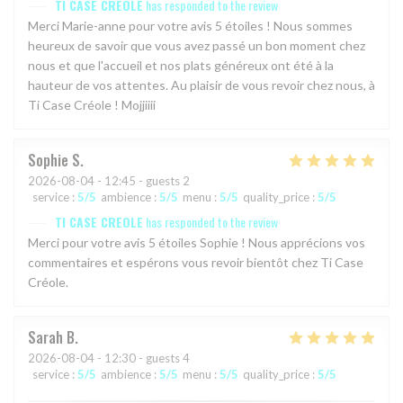
TI CASE CREOLE
has responded to the review
Merci Marie-anne pour votre avis 5 étoiles ! Nous sommes
heureux de savoir que vous avez passé un bon moment chez
nous et que l'accueil et nos plats généreux ont été à la
hauteur de vos attentes. Au plaisir de vous revoir chez nous, à
Ti Case Créole ! Mojjiiii
Sophie
S
2026-08-04
- 12:45 - guests 2
service
:
5
/5
ambience
:
5
/5
menu
:
5
/5
quality_price
:
5
/5
TI CASE CREOLE
has responded to the review
Merci pour votre avis 5 étoiles Sophie ! Nous apprécions vos
commentaires et espérons vous revoir bientôt chez Ti Case
Créole.
Sarah
B
2026-08-04
- 12:30 - guests 4
service
:
5
/5
ambience
:
5
/5
menu
:
5
/5
quality_price
:
5
/5