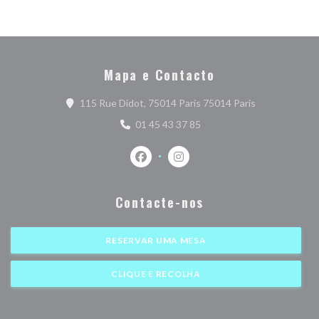
Mapa e Contacto
((abre numa no
115 Rue Didot, 75014 Paris 75014 Paris
01 45 43 37 85
Facebook ((abre numa nova janela))
Instagram ((abre numa nova j
Contacte-nos
RESERVAR UMA MESA
CLIQUE E RECOLHA