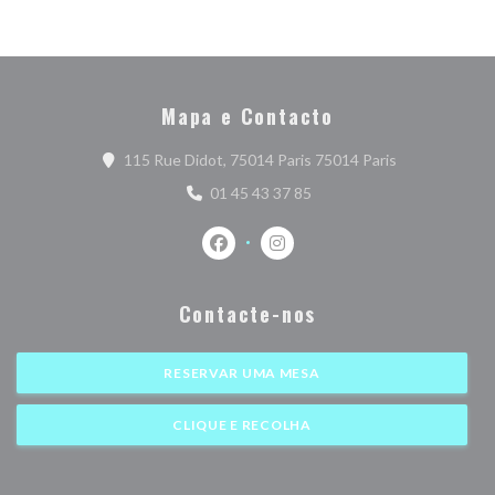
Mapa e Contacto
((abre numa no
115 Rue Didot, 75014 Paris 75014 Paris
01 45 43 37 85
Facebook ((abre numa nova janela))
Instagram ((abre numa nova j
Contacte-nos
RESERVAR UMA MESA
CLIQUE E RECOLHA