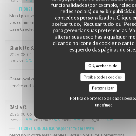
service
:
4
/5
ambience
:
5
/5
menu
:
5
/5
quality_price
:
5
/5
funcionalidades (por exemplo, relaci
TI CASE CREOLE
has responded to the review
redes sociais) ou exibir publicida
Merci pour votre avis 5 étoiles Catherine ! Nous apprécions
conteúdos personalizados. Clique 
vos commentaires et espérons vous revoir bientôt chez Ti
aceitar tudo', 'Recusar tudo' ou 'Pers
Case Créole.
para gerenciar suas preferências. V
alterar suas escolhas a qualquer 
clicando no ícone de cookie no canto 
Charlotte
B
esquerdo das páginas do site
2026-08-04
- 19:30 - guests 2
service
:
5
/5
ambience
:
4
/5
menu
:
4
/5
quality_price
:
4
/5
OK, aceitar tudo
Proíbe todos cookies
Great local creole restaurant with many specialties. Great
service and laid-back friendly atmosphere with a nice terrace.
Personalizar
Política de proteção de dados pesso
undefined
Cécile
C
2026-08-06
- 19:00 - guests 2
service
:
5
/5
ambience
:
5
/5
menu
:
5
/5
quality_price
:
4
/5
TI CASE CREOLE
has responded to the review
Merci pour votre avis 5 étoiles Cécile ! Nous vous remercions