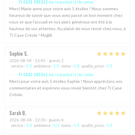
TI CASE CREOLE
has responded to the review
Merci Marie-anne pour votre avis 5 étoiles ! Nous sommes
heureux de savoir que vous avez passé un bon moment chez
nous et que l'accueil et nos plats généreux ont été à la
hauteur de vos attentes. Au plaisir de vous revoir chez nous, à
Ti Case Créole ! Mojjiiii
Sophie
S
2026-08-04
- 12:45 - guests 2
service
:
5
/5
ambience
:
5
/5
menu
:
5
/5
quality_price
:
5
/5
TI CASE CREOLE
has responded to the review
Merci pour votre avis 5 étoiles Sophie ! Nous apprécions vos
commentaires et espérons vous revoir bientôt chez Ti Case
Créole.
Sarah
B
2026-08-04
- 12:30 - guests 4
service
:
5
/5
ambience
:
5
/5
menu
:
5
/5
quality_price
:
5
/5