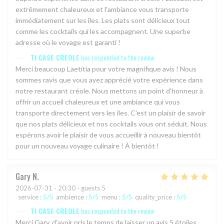
extrêmement chaleureux et l'ambiance vous transporte
immédiatement sur les îles. Les plats sont délicieux tout
comme les cocktails qui les accompagnent. Une superbe
adresse où le voyage est garanti !
TI CASE CREOLE
has responded to the review
Merci beaucoup Laetitia pour votre magnifique avis ! Nous
sommes ravis que vous ayez apprécié votre expérience dans
notre restaurant créole. Nous mettons un point d'honneur à
offrir un accueil chaleureux et une ambiance qui vous
transporte directement vers les îles. C'est un plaisir de savoir
que nos plats délicieux et nos cocktails vous ont séduit. Nous
espérons avoir le plaisir de vous accueillir à nouveau bientôt
pour un nouveau voyage culinaire ! À bientôt !
Gary
N
2026-07-31
- 20:30 - guests 5
service
:
5
/5
ambience
:
5
/5
menu
:
5
/5
quality_price
:
5
/5
TI CASE CREOLE
has responded to the review
Merci Gary, d'avoir pris le temps de laisser un avis 5 étoiles