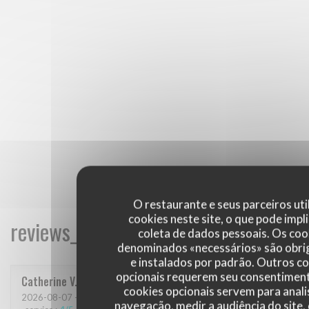
O restaurante e seus parceiros uti
cookies neste site, o que pode impli
reviews_from_our_clients_following_
coleta de dados pessoais. Os coo
denominados «necessários» são obri
e instalados por padrão. Outros c
opcionais requerem seu consentiment
Catherine
V
cookies opcionais servem para anali
2026-08-07
- 13:30 - guests 3
navegação, medir a audiência do site,