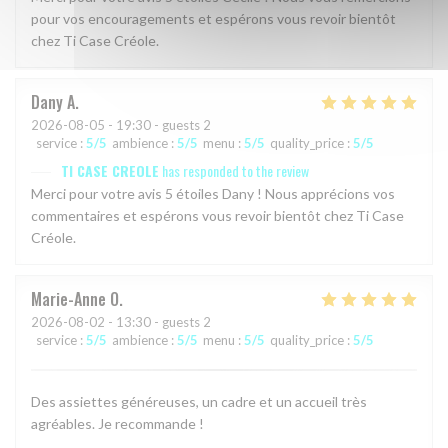
pour vos encouragements et espérons vous revoir bientôt
chez Ti Case Créole.
Dany
A
2026-08-05
- 19:30 - guests 2
service
:
5
/5
ambience
:
5
/5
menu
:
5
/5
quality_price
:
5
/5
TI CASE CREOLE
has responded to the review
Merci pour votre avis 5 étoiles Dany ! Nous apprécions vos
commentaires et espérons vous revoir bientôt chez Ti Case
Créole.
Marie-Anne
O
2026-08-02
- 13:30 - guests 2
service
:
5
/5
ambience
:
5
/5
menu
:
5
/5
quality_price
:
5
/5
Des assiettes généreuses, un cadre et un accueil très
agréables. Je recommande !