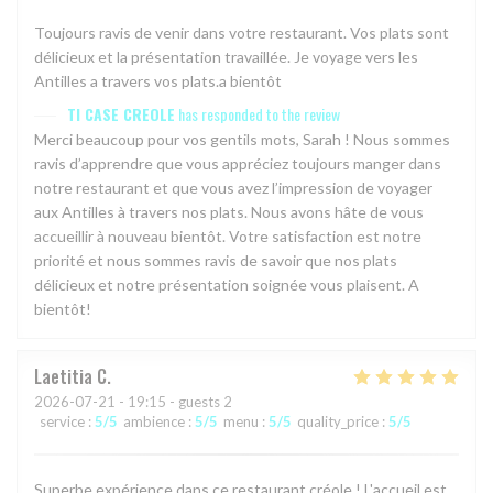
Toujours ravis de venir dans votre restaurant. Vos plats sont
délicieux et la présentation travaillée. Je voyage vers les
Antilles a travers vos plats.a bientôt
TI CASE CREOLE
has responded to the review
Merci beaucoup pour vos gentils mots, Sarah ! Nous sommes
ravis d’apprendre que vous appréciez toujours manger dans
notre restaurant et que vous avez l’impression de voyager
aux Antilles à travers nos plats. Nous avons hâte de vous
accueillir à nouveau bientôt. Votre satisfaction est notre
priorité et nous sommes ravis de savoir que nos plats
délicieux et notre présentation soignée vous plaisent. A
bientôt!
Laetitia
C
2026-07-21
- 19:15 - guests 2
service
:
5
/5
ambience
:
5
/5
menu
:
5
/5
quality_price
:
5
/5
Superbe expérience dans ce restaurant créole ! L'accueil est