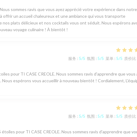
! Nous sommes ravis que vous ayez apprécié votre expérience dans notre
 offrir un accueil chaleureux et une ambiance qui vous transporte
ue nos plats délicieux et nos cocktails vous ont séduit. Nous espérons avo
ouveau voyage culinaire ! À bientôt !
服务
:
5
/5
氛围
:
5
/5
菜单
:
5
/5
质价比
 5 étoiles pour TI CASE CREOLE. Nous sommes ravis d'apprendre que vous
 Nous espérons vous accueillir à nouveau bientôt ! Cordialement, L'équ
服务
:
5
/5
氛围
:
5
/5
菜单
:
5
/5
质价比
vis 5 étoiles pour TI CASE CREOLE. Nous sommes ravis d'apprendre que vo