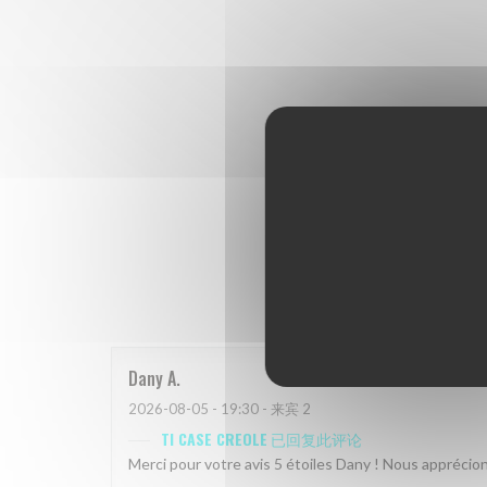
我
Dany
A
2026-08-05
- 19:30 - 来宾 2
TI CASE CREOLE
已回复此评论
Merci pour votre avis 5 étoiles Dany ! Nous appréci