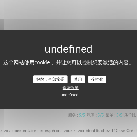
这个网站使用cookie， 并让您可以控制想要激活的内容。
们的顾客评分
好的，全部接受
禁用
个性化
保密政策
undefined
服务
:
5
/5
氛围
:
5
/5
菜单
:
5
/5
质价比
ons vos commentaires et espérons vous revoir bientôt chez Ti Case Créol