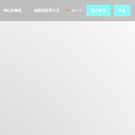
我们的餐馆
地图和联系方式
ZH
预订餐位
带走
((在新窗口中打开))
((在新窗口中打开))