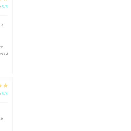
:
5
/5
s a
re
uveau
:
5
/5
le