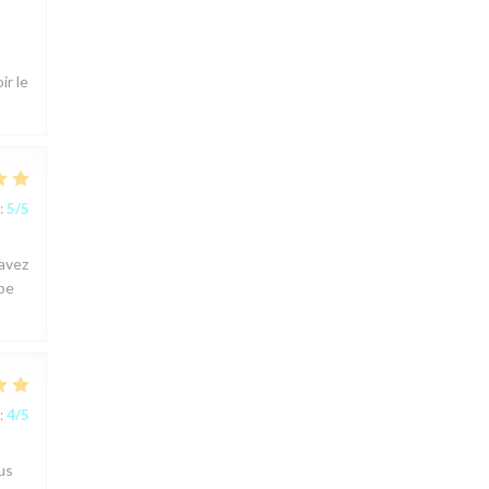
ir le
:
5
/5
 avez
ipe
:
4
/5
us