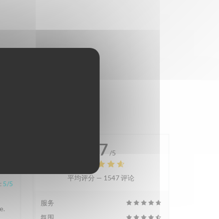
4.7
/5
平均评分 —
1547 评论
:
5
/5
服务
e.
氛围