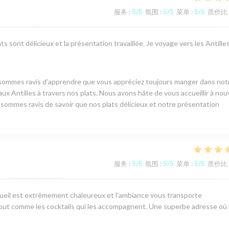
服务
:
5
/5
氛围
:
5
/5
菜单
:
5
/5
质价比
s sont délicieux et la présentation travaillée. Je voyage vers les Antille
 sommes ravis d’apprendre que vous appréciez toujours manger dans not
ux Antilles à travers nos plats. Nous avons hâte de vous accueillir à no
s sommes ravis de savoir que nos plats délicieux et notre présentation
服务
:
5
/5
氛围
:
5
/5
菜单
:
5
/5
质价比
cueil est extrêmement chaleureux et l'ambiance vous transporte
 tout comme les cocktails qui les accompagnent. Une superbe adresse où 