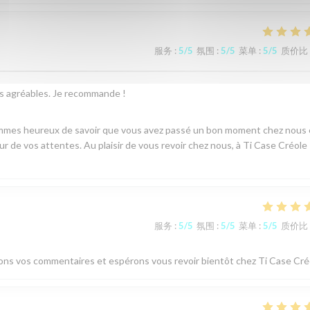
服务
:
5
/5
氛围
:
5
/5
菜单
:
5
/5
质价比
ès agréables. Je recommande !
sommes heureux de savoir que vous avez passé un bon moment chez nous 
ur de vos attentes. Au plaisir de vous revoir chez nous, à Ti Case Créole 
服务
:
5
/5
氛围
:
5
/5
菜单
:
5
/5
质价比
ions vos commentaires et espérons vous revoir bientôt chez Ti Case Cré