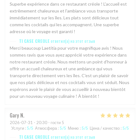
Superbe expérience dans ce restaurant créole ! L'accueil est
extrêmement chaleureux et l'ambiance vous transporte
immédiatement sur les îles. Les plats sont délicieux tout
comme les cocktails qui les accompagnent. Une superbe
adresse où le voyage est garanti !
TI CASE CREOLE
ответил(а) на этот отзыв
Merci beaucoup Laetitia pour votre magnifique avis ! Nous
sommes ravis que vous ayez apprécié votre expérience dans
notre restaurant créole. Nous mettons un point d'honneur à
offrir un accueil chaleureux et une ambiance qui vous
transporte directement vers les îles. C'est un plaisir de savoir
que nos plats délicieux et nos cocktails vous ont séduit. Nous
espérons avoir le plaisir de vous accueillir à nouveau bientôt
pour un nouveau voyage culinaire ! À bientôt !
Gary
N
2026-07-31
- 20:30 - гости 5
Услуги
:
5
/5
Атмосфера
:
5
/5
Меню
:
5
/5
Цена / качество
:
5
/5
TI CASE CREOLE
ответил(а) на этот отзыв