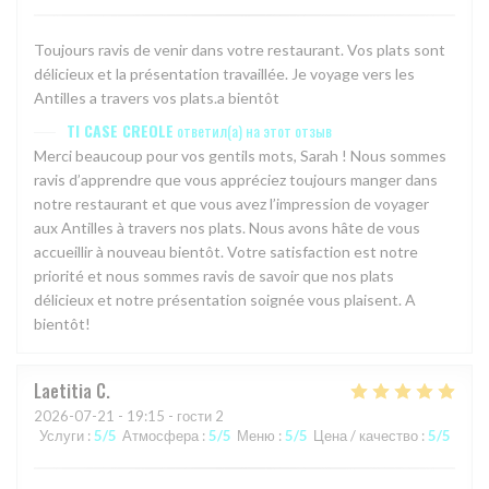
Toujours ravis de venir dans votre restaurant. Vos plats sont
délicieux et la présentation travaillée. Je voyage vers les
Antilles a travers vos plats.a bientôt
TI CASE CREOLE
ответил(а) на этот отзыв
Merci beaucoup pour vos gentils mots, Sarah ! Nous sommes
ravis d’apprendre que vous appréciez toujours manger dans
notre restaurant et que vous avez l’impression de voyager
aux Antilles à travers nos plats. Nous avons hâte de vous
accueillir à nouveau bientôt. Votre satisfaction est notre
priorité et nous sommes ravis de savoir que nos plats
délicieux et notre présentation soignée vous plaisent. A
bientôt!
Laetitia
C
2026-07-21
- 19:15 - гости 2
Услуги
:
5
/5
Атмосфера
:
5
/5
Меню
:
5
/5
Цена / качество
:
5
/5