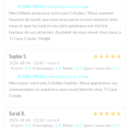
TI CASE CREOLE
ответил(а) на этот отзыв
Merci Marie-anne pour votre avis 5 étoiles ! Nous sommes
heureux de savoir que vous avez passé un bon moment chez
nous et que l'accueil et nos plats généreux ont été à la
hauteur de vos attentes. Au plaisir de vous revoir chez nous, à
Ti Case Créole ! Mojjiiii
Sophie
S
2026-08-04
- 12:45 - гости 2
Услуги
:
5
/5
Атмосфера
:
5
/5
Меню
:
5
/5
Цена / качество
:
5
/5
TI CASE CREOLE
ответил(а) на этот отзыв
Merci pour votre avis 5 étoiles Sophie ! Nous apprécions vos
commentaires et espérons vous revoir bientôt chez Ti Case
Créole.
Sarah
B
2026-08-04
- 12:30 - гости 4
Услуги
:
5
/5
Атмосфера
:
5
/5
Меню
:
5
/5
Цена / качество
:
5
/5