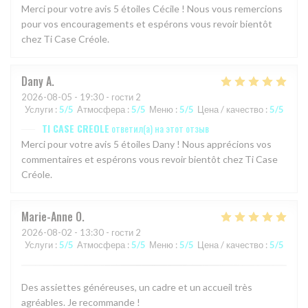
Merci pour votre avis 5 étoiles Cécile ! Nous vous remercions
pour vos encouragements et espérons vous revoir bientôt
chez Ti Case Créole.
Dany
A
2026-08-05
- 19:30 - гости 2
Услуги
:
5
/5
Атмосфера
:
5
/5
Меню
:
5
/5
Цена / качество
:
5
/5
TI CASE CREOLE
ответил(а) на этот отзыв
Merci pour votre avis 5 étoiles Dany ! Nous apprécions vos
commentaires et espérons vous revoir bientôt chez Ti Case
Créole.
Marie-Anne
O
2026-08-02
- 13:30 - гости 2
Услуги
:
5
/5
Атмосфера
:
5
/5
Меню
:
5
/5
Цена / качество
:
5
/5
Des assiettes généreuses, un cadre et un accueil très
agréables. Je recommande !