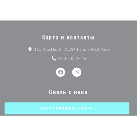
Карта и контакты
((открывается
115 Rue Didot, 75014 Paris 75014 Paris
01 45 43 37 85
Facebook ((открывается в новом о
Instagram ((открывается в 
Связь с нами
ЗАБРОНИРОВАТЬ СТОЛИК
НАВЫНОС